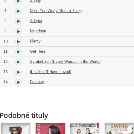
Sunny
6.
Don't You Worry 'Bout a Thing
7.
Adagio
8.
Najednou
9.
Mercy
10.
Get Here
11.
Symbol žen (Every Woman in the World)
12.
It Is You (I Have Loved)
13.
Fantasy
14.
Podobné tituly