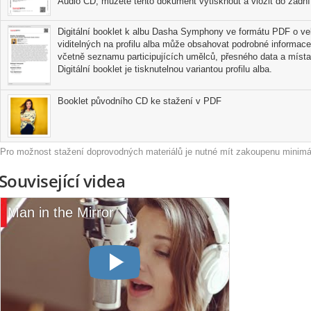
Album Dasha Symphony obsahuje světové hity nedávné i vzdálenější 
Audio CD, můžete tento dokument vytisknout a vložit do zadní 
důstojně vůči originálům. Všechny písně jsou dlouhodobě zařazeny d
také v průběhu minulých let objevily v populárním televizním pořadu S
Digitální booklet k albu Dasha Symphony ve formátu PDF o veli
Zní zde převážně angličtina, ale i francouzština a italština, a navíc ve
viditelných na profilu alba může obsahovat podrobné informace
zde na oficiálně vydané nahrávce objeví i 15 let stará původní písnička
včetně seznamu participujících umělců, přesného data a místa
Digitální booklet je tisknutelnou variantou profilu alba.
v koncertním programu Dashy.
Dasha Symphony je pomyslným soundtrackem hudebního života Dashy. 
Worry 'bout a Thing (Stevie Wonder), Fantasy (Earth Wind And Fire), E
Booklet původního CD ke stažení v PDF
Get Here (Oleta Adams), Fields Of Gold (Sting) nebo Man In The Mirro
vznikl i nový videoklip, a další. Speciální pozornost pak určitě zaslouží
barokního skladatele Tomaso Albinoniho s italským textem Lary Fabia
Pro možnost stažení doprovodných materiálů je nutné mít zakoupenu minimál
hudební projekt, bořící všechny pomyslné hranice.
Související videa
Man in the Mirror