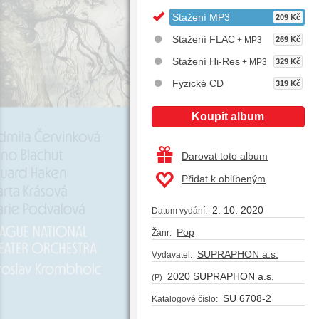
Stažení MP3
209 Kč
Stažení FLAC
+ MP3
269 Kč
Stažení Hi-Res
+ MP3
329 Kč
Fyzické CD
319 Kč
Koupit album
Darovat toto album
Přidat k oblíbeným
2. 10. 2020
Datum vydání:
Pop
Žánr:
SUPRAPHON a.s.
Vydavatel:
2020 SUPRAPHON a.s.
(P)
SU 6708-2
Katalogové číslo: