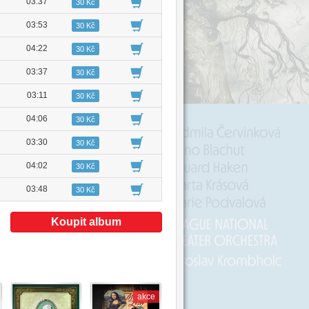
03:37
30 Kč
03:53
30 Kč
04:22
30 Kč
03:37
30 Kč
03:11
30 Kč
04:06
30 Kč
03:30
30 Kč
04:02
30 Kč
03:48
30 Kč
Koupit album
akce