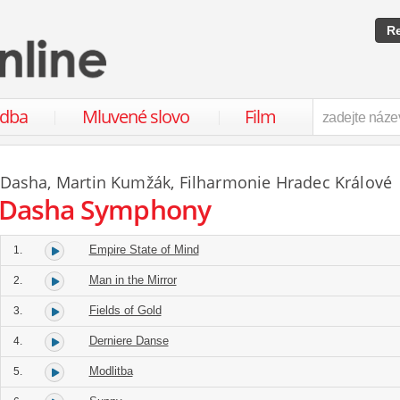
Re
udba
Mluvené slovo
Film
Dasha
,
Martin Kumžák
,
Filharmonie Hradec Králové
Dasha Symphony
Empire State of Mind
1.
Man in the Mirror
2.
Fields of Gold
3.
Derniere Danse
4.
Modlitba
5.