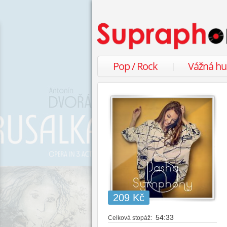
Pop / Rock
Vážná h
209 Kč
54:33
Celková stopáž: