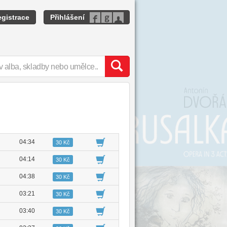
gistrace
Přihlášení
04:34
30 Kč
04:14
30 Kč
04:38
30 Kč
03:21
30 Kč
03:40
30 Kč