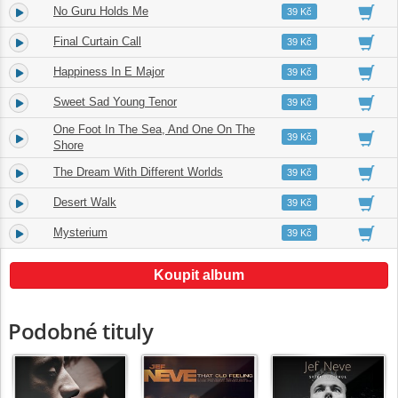
No Guru Holds Me
4.
05:22
39 Kč
Final Curtain Call
5.
06:03
39 Kč
Happiness In E Major
6.
05:35
39 Kč
Sweet Sad Young Tenor
7.
04:13
39 Kč
One Foot In The Sea, And One On The
8.
03:26
39 Kč
Shore
The Dream With Different Worlds
9.
05:32
39 Kč
Desert Walk
10.
06:12
39 Kč
Mysterium
11.
05:10
39 Kč
Koupit album
Podobné tituly