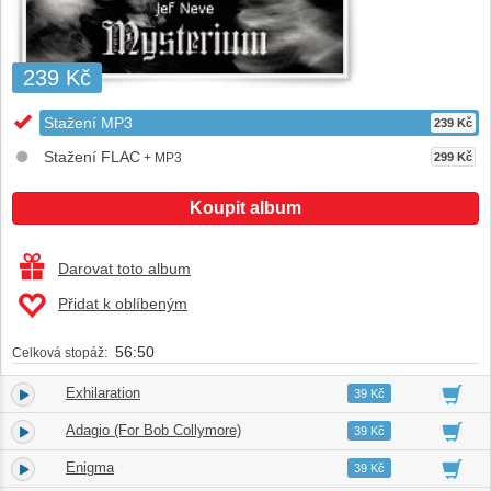
239 Kč
Stažení MP3
239 Kč
Stažení FLAC
+ MP3
299 Kč
Koupit album
Darovat toto album
Přidat k oblíbeným
56:50
Celková stopáž:
Exhilaration
1.
05:56
39 Kč
Adagio (For Bob Collymore)
2.
04:29
39 Kč
Enigma
3.
04:52
39 Kč