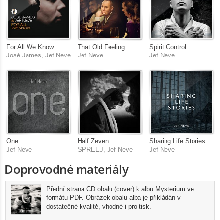
For All We Know
That Old Feeling
Spirit Control
José James, Jef Neve
Jef Neve
Jef Neve
One
Half Zeven
Sharing Life Stories - The Music Of "Start 2 Play"
Jef Neve
SPREEJ, Jef Neve
Jef Neve
Doprovodné materiály
Přední strana CD obalu (cover) k albu Mysterium ve
formátu PDF. Obrázek obalu alba je přikládán v
dostatečné kvalitě, vhodné i pro tisk.