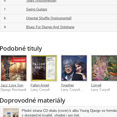
Tears [Instrumental]
6.
Swing Guitars
7.
Oriental Shuffle [Instrumental]
8.
Blues For Django And Stéphane
9.
Podobné tituly
novinka
Jazz Love Songs: The Best Romantic Jazz Guitar Love
Fallen Angel
Together
Coryell
Django Reinhardt
Larry Coryell
Larry Coryell, Emily Remler
Larry Coryell
Doprovodné materiály
Přední strana CD obalu (cover) k albu Young Django ve formátu
v dostatečné kvalitě, vhodné i pro tisk.