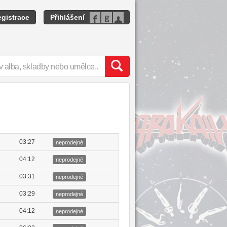
gistrace
Přihlášení
03:27
neprodejné
04:12
neprodejné
03:31
neprodejné
03:29
neprodejné
04:12
neprodejné