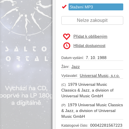
Stažení MP3
Nelze zakoupit
Přidat k oblíbeným
Hlídat dostupnost
7. 10. 1988
Datum vydání:
Jazz
Žánr:
Universal Music, s.r.o.
Vydavatel:
1979 Universal Music
(C)
Classics & Jazz, a division of
Universal Music GmbH
1979 Universal Music Classics
(P)
& Jazz, a division of Universal
Music GmbH
00042281567223
Katalogové číslo: