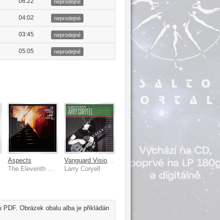
06:22
neprodejné
04:02
neprodejné
03:45
neprodejné
05:05
neprodejné
Aspects
Vanguard Visionaries
The Eleventh House, Larry Coryell
Larry Coryell
 PDF. Obrázek obalu alba je přikládán