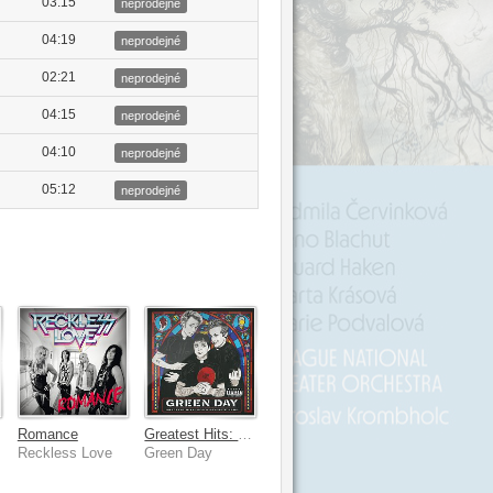
03:15
neprodejné
04:19
neprodejné
02:21
neprodejné
04:15
neprodejné
04:10
neprodejné
05:12
neprodejné
]
Romance
Greatest Hits: God's Favorite Band
Reckless Love
Green Day