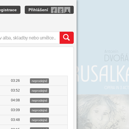
gistrace
Přihlášení
03:26
neprodejné
03:52
neprodejné
04:08
neprodejné
03:09
neprodejné
03:48
neprodejné