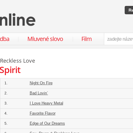
Re
udba
Mluvené slovo
Film
Reckless Love
Spirit
Night On Fire
1.
Bad Lovin´
2.
I Love Heavy Metal
3.
Favorite Flavor
4.
Edge of Our Dreams
5.