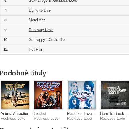
Sex, Drugs & Reckless Love
6.
Dying to Live
7.
Metal Ass
8.
Runaway Love
9.
So Happy I Could Die
10.
Hot Rain
11.
Podobné tituly
Animal Attraction
Loaded
Reckless Love [Cool Edition]
Born To Break Your Heart [Mini album
Reckless Love
Reckless Love
Reckless Love
Reckless Love