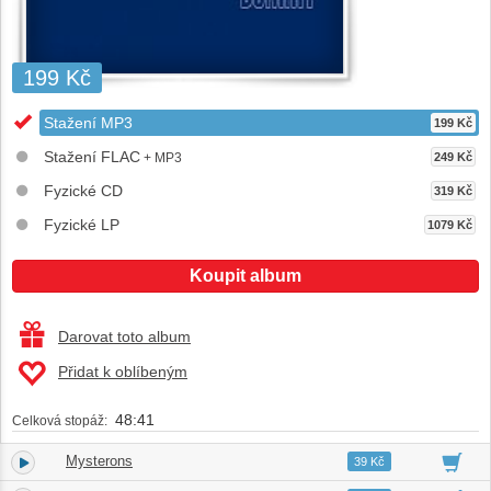
199 Kč
Stažení MP3
199 Kč
Stažení FLAC
+ MP3
249 Kč
Fyzické CD
319 Kč
Fyzické LP
1079 Kč
Koupit album
Darovat toto album
Přidat k oblíbeným
48:41
Celková stopáž:
Mysterons
1.
05:02
39 Kč