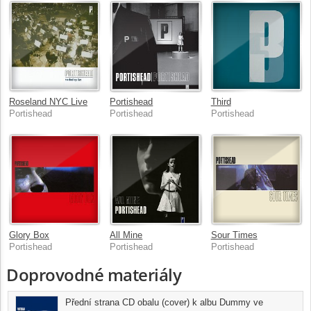
Roseland NYC Live
Portishead
Third
Portishead
Portishead
Portishead
Glory Box
All Mine
Sour Times
Portishead
Portishead
Portishead
Doprovodné materiály
Přední strana CD obalu (cover) k albu Dummy ve