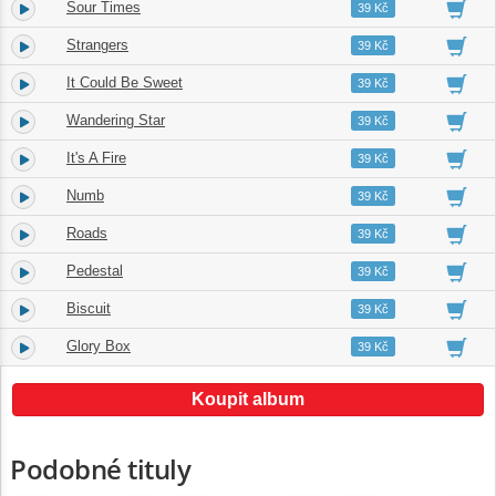
Sour Times
2.
04:11
39 Kč
Strangers
3.
03:55
39 Kč
It Could Be Sweet
4.
04:15
39 Kč
Wandering Star
5.
04:51
39 Kč
It's A Fire
6.
03:45
39 Kč
Numb
7.
03:55
39 Kč
Roads
8.
05:03
39 Kč
Pedestal
9.
03:37
39 Kč
Biscuit
10.
05:01
39 Kč
Glory Box
11.
05:06
39 Kč
Koupit album
Podobné tituly