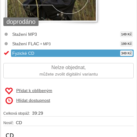
doprodáno
Stažení MP3
149 Kč
Stažení FLAC
+ MP3
199 Kč
Fyzické CD
349 Kč
Nelze objednat,
můžete zvolit digitální variantu
Přidat k oblíbeným
Hlídat dostupnost
39:29
Celková stopáž:
CD
Nosič:
CD