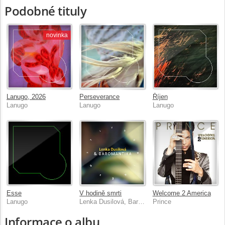
Podobné tituly
novinka
Lanugo, 2026
Perseverance
Říjen
Lanugo
Lanugo
Lanugo
Esse
V hodině smrti
Welcome 2 America
Lanugo
Lenka Dusilová, Baromantika
Prince
Informace o albu