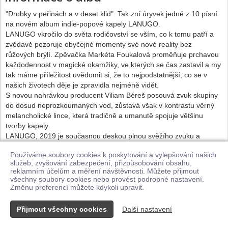
"Drobky v peřinách a v deset klid". Tak zní úryvek jedné z 10 písní
na novém album indie-popové kapely LANUGO.
LANUGO vkročilo do světa rodičovství se vším, co k tomu patří a
zvědavě pozoruje obyčejné momenty své nové reality bez
růžových brýlí. Zpěvačka Markéta Foukalová proměňuje prchavou
každodennost v magické okamžiky, ve kterých se čas zastavil a my
tak máme příležitost uvědomit si, že to nejpodstatnější, co se v
našich životech děje je zpravidla nejméně vidět.
S novou nahrávkou producent Viliam Béreš posouvá zvuk skupiny
do dosud neprozkoumaných vod, zůstavá však v kontrastu věrný
melancholické lince, která tradičně a umanutě spojuje většinu
tvorby kapely.
LANUGO, 2019 je současnou deskou plnou svěžího zvuku a
hravého experimentu. Ústy jednoho z diváků po nedávném
Používáme soubory cookies k poskytování a vylepšování našich
koncertě: "LANUGO jsou skryté hity a skromné hymny, které Vám
služeb, zvyšování zabezpečení, přizpůsobování obsahu,
změní pohled na život."
reklamním účelům a měření návštěvnosti. Můžete přijmout
Album LANUGO, 2019 vychází v říjnu digitálně i na CD ve spojení s
všechny soubory cookies nebo provést podrobné nastavení.
labelem Tranzistor.
Změnu preferencí můžete kdykoli upravit.
Přijmout všechny cookies
Další nastavení
Kontakt
© 2026 Supraphonline.cz
|