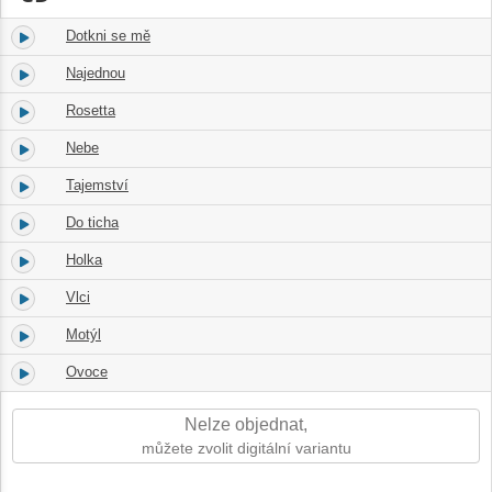
Dotkni se mě
1.
01:51
Najednou
2.
05:09
Rosetta
3.
04:56
Nebe
4.
04:53
Tajemství
5.
04:53
Do ticha
6.
03:11
Holka
7.
03:33
Vlci
8.
03:18
Motýl
9.
03:38
Ovoce
10.
04:07
Nelze objednat,
můžete zvolit digitální variantu