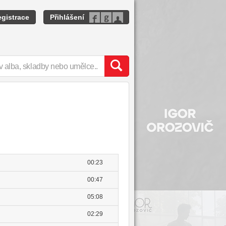
gistrace
Přihlášení
00:23
00:47
05:08
02:29