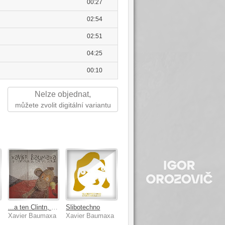
00:27
02:54
02:51
04:25
00:10
Nelze objednat,
můžete zvolit digitální variantu
...a ten Clintn, on mi hýkal
Slibotechno
Xavier Baumaxa
Xavier Baumaxa