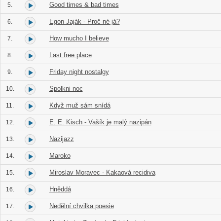
Good times & bad times
5.
Egon Jaják - Proč né já?
6.
How mucho I believe
7.
Last free place
8.
Friday night nostalgy
9.
Spolkni noc
10.
Když muž sám snídá
11.
E. E. Kisch - Vašík je malý nazipán
12.
Nazijazz
13.
Maroko
14.
Miroslav Moravec - Kakaová recidiva
15.
Hněddá
16.
Nedělní chvilka poesie
17.