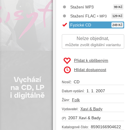
Stažení MP3
99 Kč
Stažení FLAC
+ MP3
129 Kč
Fyzické CD
249 Kč
Nelze objednat,
můžete zvolit digitální variantu
Přidat k oblíbeným
Hlídat dostupnost
CD
Nosič:
1. 1. 2007
Datum vydání:
Folk
Žánr:
Xavi & Bady
Vydavatel:
2007 Xavi & Bady
(P)
8590166904622
Katalogové číslo: