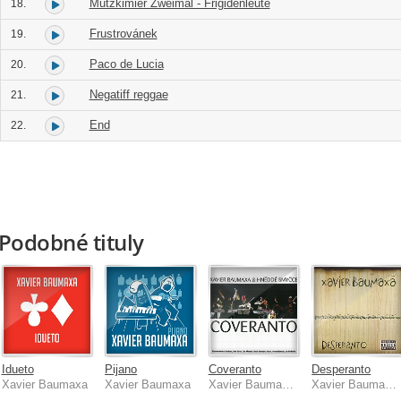
Mutzkimier Zweimal - Frigidenleute
18.
Frustrovánek
19.
Paco de Lucia
20.
Negatiff reggae
21.
End
22.
Podobné tituly
Idueto
Pijano
Coveranto
Desperanto
Xavier Baumaxa
Xavier Baumaxa
Xavier Baumaxa, Hněddé smyčce
Xavier Baumaxa, Hněddé smyčce