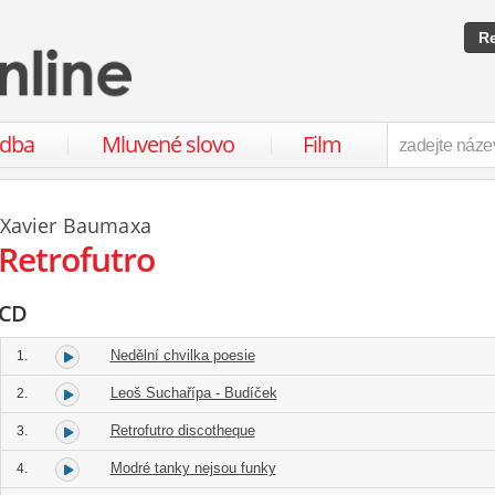
Re
udba
Mluvené slovo
Film
Xavier Baumaxa
Retrofutro
CD
Nedělní chvilka poesie
1.
Leoš Suchařípa - Budíček
2.
Retrofutro discotheque
3.
Modré tanky nejsou funky
4.