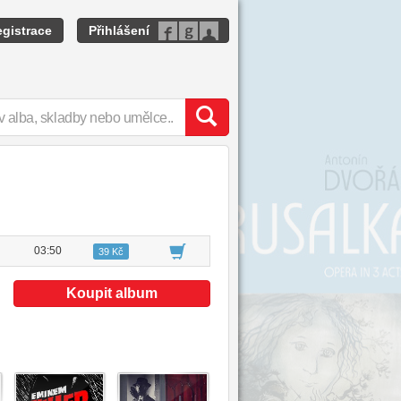
gistrace
Přihlášení
03:50
39 Kč
Koupit album