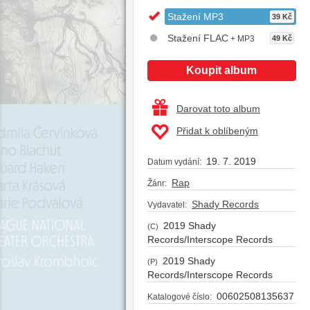
Stažení MP3
39 Kč
Stažení FLAC
+ MP3
49 Kč
Koupit album
Darovat toto album
Přidat k oblíbeným
19. 7. 2019
Datum vydání:
Rap
Žánr:
Shady Records
Vydavatel:
2019 Shady
(C)
Records/Interscope Records
2019 Shady
(P)
Records/Interscope Records
00602508135637
Katalogové číslo: