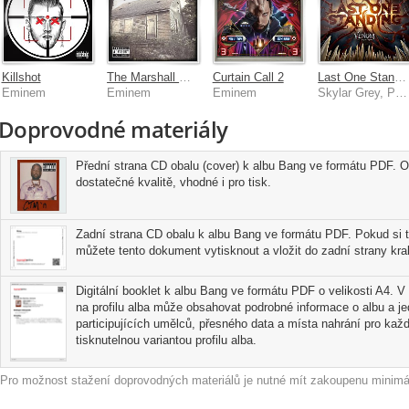
Killshot
The Marshall Mathers LP2
Curtain Call 2
Last One Standing [From Venom: Let There Be Carnage]
Eminem
Eminem
Eminem
Skylar Grey, Polo G, Mozzy, Eminem
Doprovodné materiály
Přední strana CD obalu (cover) k albu Bang ve formátu PDF. Ob
dostatečné kvalitě, vhodné i pro tisk.
Zadní strana CD obalu k albu Bang ve formátu PDF. Pokud si t
můžete tento dokument vytisknout a vložit do zadní strany kra
Digitální booklet k albu Bang ve formátu PDF o velikosti A4. V 
na profilu alba může obsahovat podrobné informace o albu a j
participujících umělců, přesného data a místa nahrání pro každo
tisknutelnou variantou profilu alba.
Pro možnost stažení doprovodných materiálů je nutné mít zakoupenu minimál