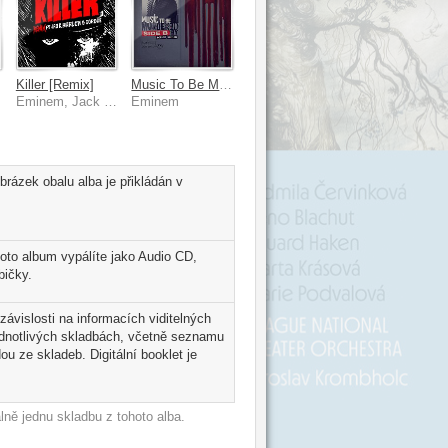
Killer [Remix]
Music To Be Murdered By - Side B [Deluxe Edition]
Eminem, Jack Harlow, Cordae
Eminem
rázek obalu alba je přikládán v
oto album vypálíte jako Audio CD,
bičky.
závislosti na informacích viditelných
ednotlivých skladbách, včetně seznamu
u ze skladeb. Digitální booklet je
ně jednu skladbu z tohoto alba.