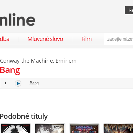
Re
udba
Mluvené slovo
Film
Conway the Machine
,
Eminem
Bang
Bang
1.
Podobné tituly