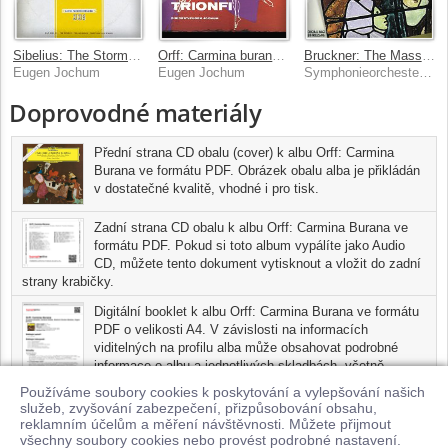
Sibelius: The Storm; Oceanides
Orff: Carmina burana; Catulli Carmina; Trionfo d'Afrodite
Bruckner: The Masses
Eugen Jochum
Eugen Jochum
Symphonieorchester des Bayerischen Rundfunks, Eugen Jochum
Doprovodné materiály
Přední strana CD obalu (cover) k albu Orff: Carmina
Burana ve formátu PDF. Obrázek obalu alba je přikládán
v dostatečné kvalitě, vhodné i pro tisk.
Zadní strana CD obalu k albu Orff: Carmina Burana ve
formátu PDF. Pokud si toto album vypálíte jako Audio
CD, můžete tento dokument vytisknout a vložit do zadní
strany krabičky.
Digitální booklet k albu Orff: Carmina Burana ve formátu
PDF o velikosti A4. V závislosti na informacích
viditelných na profilu alba může obsahovat podrobné
informace o albu a jednotlivých skladbách, včetně
seznamu participujících umělců, přesného data a místa
Používáme soubory cookies k poskytování a vylepšování našich
nahrání pro každou ze skladeb. Digitální booklet je tisknutelnou
služeb, zvyšování zabezpečení, přizpůsobování obsahu,
variantou profilu alba.
reklamním účelům a měření návštěvnosti. Můžete přijmout
všechny soubory cookies nebo provést podrobné nastavení.
Pro možnost stažení doprovodných materiálů je nutné mít zakoupenu