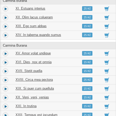
Carmina Burana
XI. Estuans interius
12.
02:13
25 Kč
XII. Olim lacus colueram
13.
03:25
25 Kč
XIII. Ego sum abbas
14.
01:31
15 Kč
XIV. In taberna quando sumus
15.
03:06
25 Kč
Carmina Burana
XV. Amor volat undique
16.
03:02
25 Kč
XVI. Dies, nox et omnia
17.
01:59
15 Kč
XVII. Stetit puella
18.
01:50
15 Kč
XVIII. Circa mea pectora
19.
02:11
25 Kč
XIX. Si puer cum puellula
20.
00:58
15 Kč
XX. Veni, veni, venias
21.
01:00
15 Kč
XXI. In trutina
22.
01:54
15 Kč
XXII. Tempus est iocundum
23.
02:09
25 Kč