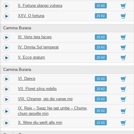
II. Fortune plango vulnera
2.
02:37
25 Kč
XXV. O fortuna
3.
02:33
25 Kč
Carmina Burana
III. Veris leta facies
4.
03:28
25 Kč
IV. Omnia Sol temperat
5.
02:04
25 Kč
V. Ecce gratum
6.
02:40
25 Kč
Carmina Burana
VI. Dance
7.
01:43
15 Kč
VII. Floret silva nobilis
8.
03:02
25 Kč
VIII. Chramer, gip die varwe mir
9.
02:59
25 Kč
IX. Reie – Swaz hie gat umbe – Chume,
10.
03:59
25 Kč
chum geselle min
X. Were diu werlt alle min
11.
00:53
15 Kč