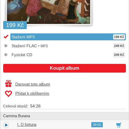
199 Kč
Stažení MP3
199 Kč
Stažení FLAC
+ MP3
249 Kč
Fyzické CD
249 Kč
Koupit album
Darovat toto album
Přidat k oblíbeným
54:26
Celková stopáž:
Carmina Burana
I. O fortuna
1.
02:36
39 Kč