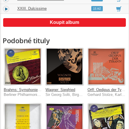
XXIII. Dulcissime
24.
00:34
15 Kč
Koupit album
Podobné tituly
Brahms: Symphonies Nos.1 - 4
Wagner: Siegfried
Orff: Oedipus der Tyrann
Berliner Philharmoniker, Eugen Jochum
Sir Georg Solti, Birgit Nilsson, Wolfgang Windgassen, Gerhard Stolze, Hans Hotter
Gerhard Stolze, Karl Christian Kohn, Kieth Engen, Hans Gunter Nocker