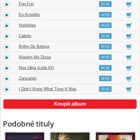
Fon-Fon
4.
03:05
20 Kč
Eu Acredito
5.
04:13
20 Kč
Holofotes
6.
04:07
20 Kč
Cabelo
7.
03:30
20 Kč
Brilho De Beleza
8.
05:02
20 Kč
Alguém Me Disse
9.
03:30
20 Kč
Nua Idéia (Leila Xii)
10.
03:02
20 Kč
Zanzando
11.
03:30
20 Kč
I Didn't Know What Time It Was
12.
04:41
20 Kč
Koupit album
Podobné tituly