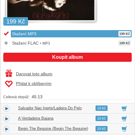
199 Kč
Stažení MP3
199 Kč
Stažení FLAC
+ MP3
199 Kč
Koupit album
Darovat toto album
Přidat k oblíbeným
45:13
Celková stopáž:
Salvador Nao Inerte/Ladeira Do Pelo
1.
02:50
20 Kč
A Verdadeira Baiana
2.
03:30
20 Kč
Begin The Beguine (Begin The Beguine)
3.
04:13
20 Kč