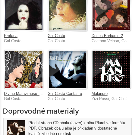
Profana
Gal Costa
Doces Barbaros 2
Gal Costa
Gal Costa
Caetano Veloso, Gal Costa, Gilberto Gil, Maria Bethania
Divino Maravilhoso - Gal Costa Interpreta Caetano Veloso (CD 1)
Gal Costa Canta Tom Jobim
Malandro
Gal Costa
Gal Costa
Zizi Possi, Gal Costa, Paulinho Da Viola, Elba Ramalho, Latorraca Ney, Bebel
Doprovodné materiály
Přední strana CD obalu (cover) k albu Plural ve formátu
PDF. Obrázek obalu alba je přikládán v dostatečné
kvalitě, vhodné i pro tisk.