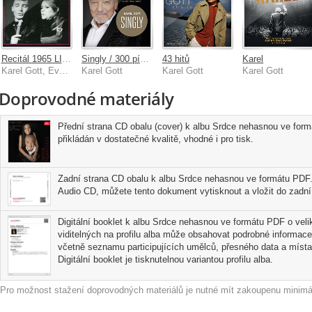
Recitál 1965 LIVE
Singly / 300 písní z let 1962-2019
43 hitů
Karel
Karel Gott, Eva Pilarová
Karel Gott
Karel Gott
Karel Gott
Doprovodné materiály
Přední strana CD obalu (cover) k albu Srdce nehasnou ve form
přikládán v dostatečné kvalitě, vhodné i pro tisk.
Zadní strana CD obalu k albu Srdce nehasnou ve formátu PDF. 
Audio CD, můžete tento dokument vytisknout a vložit do zadní 
Digitální booklet k albu Srdce nehasnou ve formátu PDF o velik
viditelných na profilu alba může obsahovat podrobné informace
včetně seznamu participujících umělců, přesného data a místa
Digitální booklet je tisknutelnou variantou profilu alba.
Pro možnost stažení doprovodných materiálů je nutné mít zakoupenu minimál