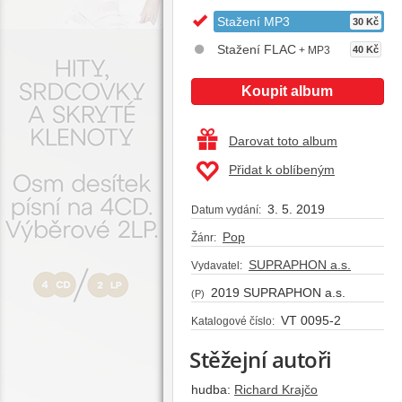
Stažení MP3
30 Kč
Stažení FLAC
+ MP3
40 Kč
Koupit album
Darovat toto album
Přidat k oblíbeným
3. 5. 2019
Datum vydání:
Pop
Žánr:
SUPRAPHON a.s.
Vydavatel:
2019 SUPRAPHON a.s.
(P)
VT 0095-2
Katalogové číslo:
Stěžejní autoři
hudba:
Richard Krajčo