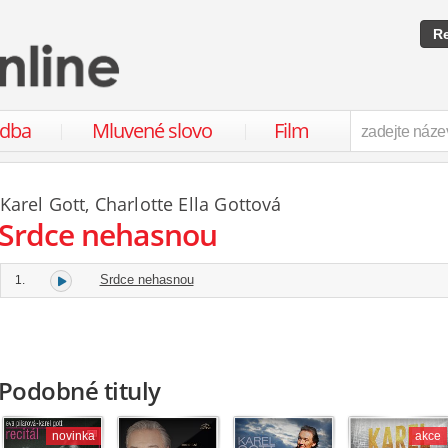
Re
udba
Mluvené slovo
Film
Karel Gott
,
Charlotte Ella Gottová
Srdce nehasnou
Srdce nehasnou
1.
Podobné tituly
novinka
akce