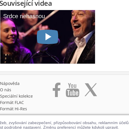
Související videa
Srdce nehasnou
Nápověda
O nás
Speciální kolekce
Formát FLAC
Formát Hi‑Res
užeb, zvyšování zabezpečení, přizpůsobování obsahu, reklamním účel
st podrobné nastavení. Změnu preferencí můžete kdykoli upravit.