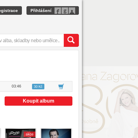
gistrace
Přihlášení
03:46
30 Kč
Koupit album
akce