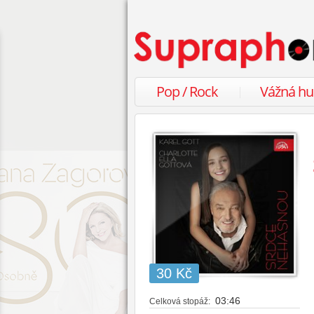
Pop / Rock
Vážná h
30 Kč
03:46
Celková stopáž: