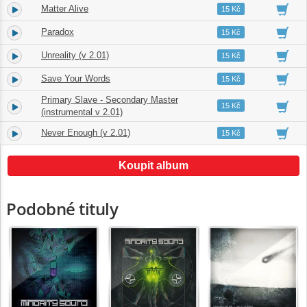
Matter Alive
4.
04:15
15 Kč
Paradox
5.
03:20
15 Kč
Unreality (v 2.01)
6.
03:32
15 Kč
Save Your Words
7.
03:36
15 Kč
Primary Slave - Secondary Master
8.
03:49
15 Kč
(instrumental v 2.01)
Never Enough (v 2.01)
9.
03:31
15 Kč
Koupit album
Podobné tituly