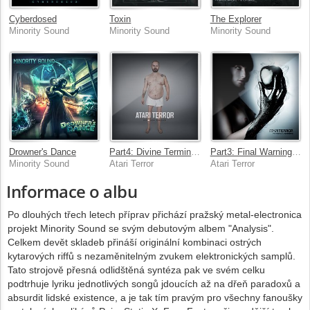
Cyberdosed
Toxin
The Explorer
Minority Sound
Minority Sound
Minority Sound
Drowner's Dance
Part4: Divine Termination
Part3: Final Warning (Extended version)
Minority Sound
Atari Terror
Atari Terror
Informace o albu
Po dlouhých třech letech příprav přichází pražský metal-electronica
projekt Minority Sound se svým debutovým albem "Analysis".
Celkem devět skladeb přináší originální kombinaci ostrých
kytarových riffů s nezaměnitelným zvukem elektronických samplů.
Tato strojově přesná odlidštěná syntéza pak ve svém celku
podtrhuje lyriku jednotlivých songů jdoucích až na dřeň paradoxů a
absurdit lidské existence, a je tak tím pravým pro všechny fanoušky