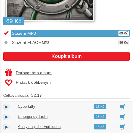
69 Kč
Stažení MP3
69 Kč
Stažení FLAC
+ MP3
86 Kč
Koupit album
Darovat toto album
Přidat k oblíbeným
32:17
Celková stopáž:
Cyberkitty
1.
02:41
15 Kč
Emergency Truth
2.
03:17
15 Kč
Analyzing The Forbidden
3.
04:16
15 Kč