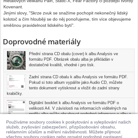
metalových velikánů Pain, Static-X, Fear Factory či pozdější tvorby
Kovenant.
Jinými slovy, "Skrze zvuk se snažíme pochopit nekonečný lidský
kolotoč a čím hlouběji se do něj ponořujeme, tím více objevujeme
směšnou pravidelnost lidského bytí".
Doprovodné materiály
Přední strana CD obalu (cover) k albu Analysis ve
formátu PDF. Obrázek obalu alba je přikládán v
dostatečné kvalitě, vhodné i pro tisk.
Zadní strana CD obalu k albu Analysis ve formátu PDF.
Pokud si toto album vypálíte jako Audio CD, můžete
tento dokument vytisknout a vložit do zadní strany
krabičky.
Digitální booklet k albu Analysis ve formátu PDF o
velikosti A4. V závislosti na informacích viditelných na
profilu alba může obsahovat podrobné informace o albu a
jednotlivých skladbách, včetně seznamu participujících
Používáme soubory cookies k poskytování a vylepšování našich
umělců, přesného data a místa nahrání pro každou ze
služeb, zvyšování zabezpečení, přizpůsobování obsahu,
skladeb. Digitální booklet je tisknutelnou variantou profilu alba.
reklamním účelům a měření návštěvnosti. Můžete přijmout
všechny soubory cookies nebo provést podrobné nastavení.