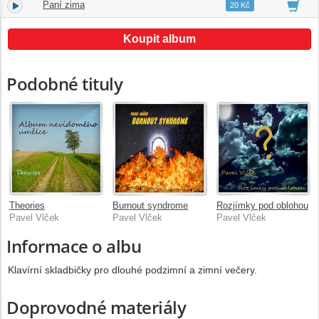
Paní zima
17.
01:20
20 Kč
Koupit album
Podobné tituly
Theories
Burnout syndrome
Rozjímky pod oblohou
Pavel Vlček
Pavel Vlček
Pavel Vlček
Informace o albu
Klavírní skladbičky pro dlouhé podzimní a zimní večery.
Doprovodné materiály