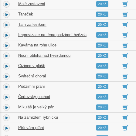
Malé zastavení
4.
01:11
20 Kč
Taneček
5.
00:35
20 Kč
Tam za lesíkem
6.
00:53
20 Kč
Improvizace na téma podzimní hvězda
7.
01:47
20 Kč
Kavárna na rohu ulice
8.
00:48
20 Kč
Noční obloha nad hvězdárnou
9.
01:18
20 Kč
Cizinec v plášti
10.
00:35
20 Kč
Sváteční chorál
11.
01:10
20 Kč
Podzimní přání
12.
01:04
20 Kč
Čertovský pochod
13.
00:42
20 Kč
Mikuláš je velký pán
14.
00:53
20 Kč
Na zamrzlém rybníčku
15.
00:48
20 Kč
Píši vám přání
16.
01:46
20 Kč