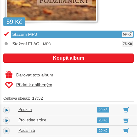
59 Kč
Stažení MP3
59 Kč
Stažení FLAC
+ MP3
75 Kč
Koupit album
Darovat toto album
Přidat k oblíbeným
17:32
Celková stopáž:
Podzim
1.
00:39
20 Kč
Pro jedno srdce
2.
01:26
20 Kč
Padá listí
3.
00:37
20 Kč