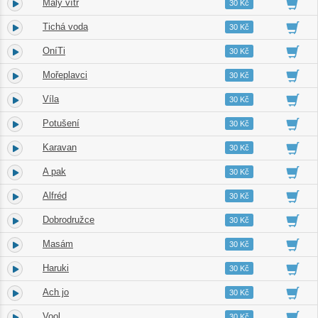
Malý vítr
1.
01:37
30 Kč
Tichá voda
2.
03:56
30 Kč
OníTi
3.
03:03
30 Kč
Mořeplavci
4.
03:54
30 Kč
Víla
5.
02:57
30 Kč
Potušení
6.
03:18
30 Kč
Karavan
7.
02:56
30 Kč
A pak
8.
03:09
30 Kč
Alfréd
9.
02:49
30 Kč
Dobrodružce
10.
02:26
30 Kč
Masám
11.
02:03
30 Kč
Haruki
12.
03:27
30 Kč
Ach jo
13.
02:55
30 Kč
Vool
14.
01:49
30 Kč