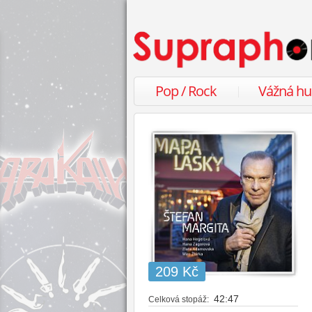
Pop / Rock
Vážná h
209 Kč
42:47
Celková stopáž: