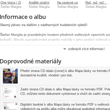
One Voice / Zlatá kolekce
Andělé strážní
Na správné cestě
Rež, rež, rež - lidové písn
Štefan Margita
Štefan Margita
Štefan Margita
Štefan Margita
Informace o albu
Slavný pěvec na dalším z nádherných hudebních výletů!
Štefan Margita je pravidelným hostem předních světových operních scén,
bohatší. Minulé supraphonské projekty nabídly v jeho podání světové 
melodie a vánoční písničky, nyní připojil lásku k Francii a především j
zobrazit více informací
ortodoxně galská záležitost, když zazní i původně polské, slovenské č
Pro tento typ hudby jsou - krom citlivě oduševnělého zpívání - zcela po
Doprovodné materiály
některé z těch u nás nejzásadnějších (Jiřina Fikejzová, Pavel Kopta, 
Vojtěch Nýdl), jen pro tuto příležitost pak byly napsány také verše zc
Feldek, Martin Chodúr nebo Václav Kopta tvořili přímo na míru. Chodú
Přední strana CD obalu (cover) k albu Mapa lásky ve formátu P
šansonu Quand on n'a que l'amour pak autorizovala sama šansoniérova
dostatečné kvalitě, vhodné i pro tisk.
Jacques Brel. Pro tuto kolekci vznikly i dva původní české songy s h
Chodúra. Margita také úspěšně oslovil několik vzácných hostů pro du
a Miroslav Žbirka svými výkony album ozdobili. Naprosto mimořádnou je
Zadní strana CD obalu k albu Mapa lásky ve formátu PDF. Poku
Hanou Hegerovou, využívající staršího záznamu hlasu legendární šanson
CD, můžete tento dokument vytisknout a vložit do zadní strany
pěveckou kariéru v roce 2011. Svým osobním souhlasem tak podpořila
první virtuální duet v dějinách české populární hudby.
Digitální booklet k albu Mapa lásky ve formátu PDF o velikosti
Šansony jsou velmi krásná i těžká pěvecká kategorie. Proto se Štefan M
viditelných na profilu alba může obsahovat podrobné informace