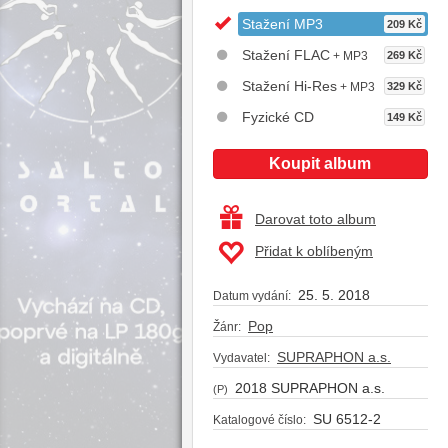
Stažení MP3
209 Kč
Stažení FLAC
+ MP3
269 Kč
Stažení Hi-Res
+ MP3
329 Kč
Fyzické CD
149 Kč
Koupit album
Darovat toto album
Přidat k oblíbeným
25. 5. 2018
Datum vydání:
Pop
Žánr:
SUPRAPHON a.s.
Vydavatel:
2018 SUPRAPHON a.s.
(P)
SU 6512-2
Katalogové číslo: