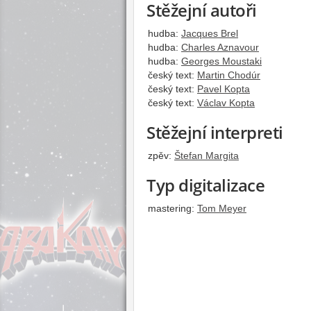
Stěžejní autoři
hudba:
Jacques Brel
hudba:
Charles Aznavour
hudba:
Georges Moustaki
český text:
Martin Chodúr
český text:
Pavel Kopta
český text:
Václav Kopta
Stěžejní interpreti
zpěv:
Štefan Margita
Typ digitalizace
mastering:
Tom Meyer