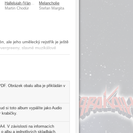
ě
Hallelujah (Vánoční písně a koledy)
Melancholie
Martin Chodúr
Štefan Margita
 ale jeho umělecký rejstřík je ještě
evergreeny, slavné muzikálové
ejím šansonům. Není to však
i speciálně napsané domácí skladby.
dstatné texty. Štefan Margita převzal
Pavel Cmíral, Hana Zagorová a
ela nové: Gabriela Osvaldová, Ľubomír
rův text ke slavnému Brelovu
DF. Obrázek obalu alba je přikládán v
 dcera France Brel z Editions
udbou Ondřeje Soukupa a Martina
ety: Zlata Adamovská, Hana Zagorová
 pak titulní píseň Mapa lásky, duet s
d si toto album vypálíte jako Audio
iérky, která oficiálně ukončila svojí
 krabičky.
 nápad Štefana Margity uskutečnit
 A4. V závislosti na informacích
argita dlouho chystal, pečlivě
 o albu a jednotlivých skladbách,