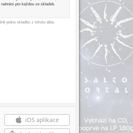
 nahrání pro každou ze skladeb.
čitě i tou vaší.
ně jednu skladbu z tohoto alba.
iOS aplikace