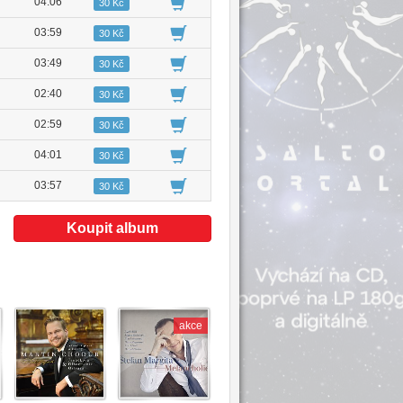
04:06
30 Kč
03:59
30 Kč
03:49
30 Kč
02:40
30 Kč
02:59
30 Kč
04:01
30 Kč
03:57
30 Kč
Koupit album
akce