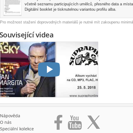
vybíral a v produkci Jana Adama a Daniela Hádla uvolněně natáčel.
včetně seznamu participujících umělců, přesného data a místa
Digitální booklet je tisknutelnou variantou profilu alba.
Je to jeho srdcová záležitost - a po poslechu tohoto alba bude docela ur
Pro možnost stažení doprovodných materiálů je nutné mít zakoupenu minimál
Související videa
Nápověda
O nás
Speciální kolekce