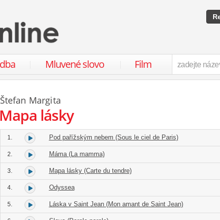
Re
udba
Mluvené slovo
Film
Štefan Margita
Mapa lásky
Pod pařížským nebem (Sous le ciel de Paris)
1.
Máma (La mamma)
2.
Mapa lásky (Carte du tendre)
3.
Odyssea
4.
Láska v Saint Jean (Mon amant de Saint Jean)
5.