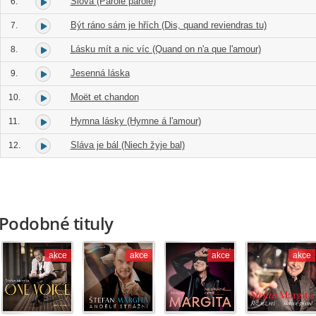
Slova (Parole parole)
6.
Být ráno sám je hřích (Dis, quand reviendras tu)
7.
Lásku mít a nic víc (Quand on n'a que l'amour)
8.
Jesenná láska
9.
Moët et chandon
10.
Hymna lásky (Hymne á l'amour)
11.
Sláva je bál (Niech žyje bal)
12.
Podobné tituly
akce
akce
akce
akce