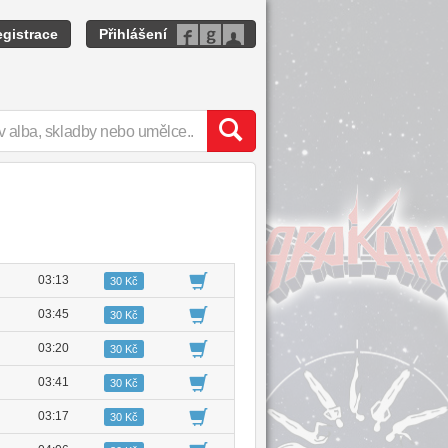
gistrace
Přihlášení
03:13
30 Kč
03:45
30 Kč
03:20
30 Kč
03:41
30 Kč
03:17
30 Kč