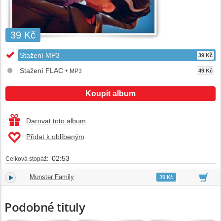
39 Kč
Stažení MP3
39 Kč
Stažení FLAC
+ MP3
49 Kč
Koupit album
Darovat toto album
Přidat k oblíbeným
02:53
Celková stopáž:
Monster Family
1.
02:53
39 Kč
Podobné tituly