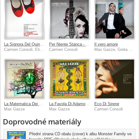
La Signora Del Quinto Piano # 1522
Per Niente Stanca - Best Of [(CD1 + CD2)]
Il vero amore
Carmen Consoli, Elisa, Emma, Irene Grandi, Nada, Gianna Nannini
Carmen Consoli
Max Gazze, Greta Zuccoli
La Matematica Dei Rami
La Favola Di Adamo Ed Eva [Remastered 2018]
Eco Di Sirene
Max Gazze
Max Gazze
Carmen Consoli
Doprovodné materiály
Přední strana CD obalu (cover) k albu Monster Family ve