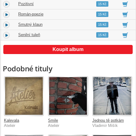
Pozitivní
4.
02:49
15 Kč
Román-poezie
5.
03:37
15 Kč
Smutný klaun
6.
04:03
15 Kč
Senilní tuleň
7.
03:12
15 Kč
Koupit album
Podobné tituly
Kalevala
Smile
Jednou tě potkám
Ateliér
Ateliér
Vladimír Mišík