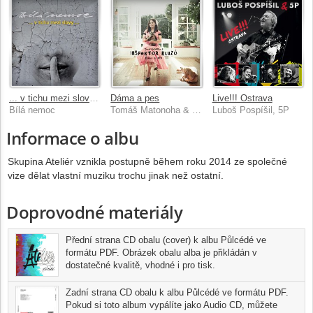
... v tichu mezi slovy ...
Dáma a pes
Live!!! Ostrava
Bílá nemoc
Tomáš Matonoha & Inspektor Kluzó
Luboš Pospíšil, 5P
Informace o albu
Skupina Ateliér vznikla postupně během roku 2014 ze společné
vize dělat vlastní muziku trochu jinak než ostatní.
Doprovodné materiály
Přední strana CD obalu (cover) k albu Půlcédé ve
formátu PDF. Obrázek obalu alba je přikládán v
dostatečné kvalitě, vhodné i pro tisk.
Zadní strana CD obalu k albu Půlcédé ve formátu PDF.
Pokud si toto album vypálíte jako Audio CD, můžete