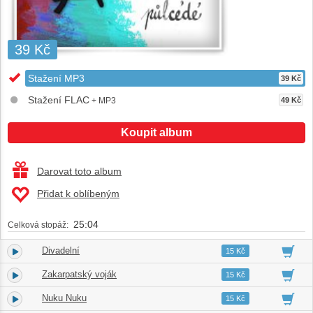
39 Kč
Stažení MP3
39 Kč
Stažení FLAC
+ MP3
49 Kč
Koupit album
Darovat toto album
Přidat k oblíbeným
25:04
Celková stopáž:
Divadelní
1.
03:33
15 Kč
Zakarpatský voják
2.
04:01
15 Kč
Nuku Nuku
3.
03:49
15 Kč