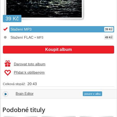
39 Kč
Stažení MP3
39 Kč
Stažení FLAC
+ MP3
49 Kč
Koupit album
Darovat toto album
Přidat k oblíbeným
20:43
Celková stopáž:
Brain Editor
1.
20:43
pouze v albu
Podobné tituly