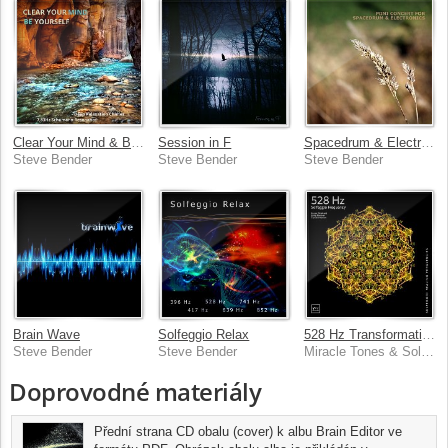
Clear Your Mind & Be Yourself
Session in F
Spacedrum & Electronics
Steve Bender
Steve Bender
Steve Bender
Brain Wave
Solfeggio Relax
528 Hz Transformation and Miracles (DNA Repair)
Steve Bender
Steve Bender
Miracle Tones & Solfeggio Healing Frequencies MT
Doprovodné materiály
Přední strana CD obalu (cover) k albu Brain Editor ve