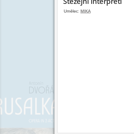
Stěžejní interpreti
Umělec:
MIKA