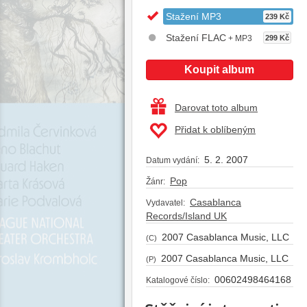
Stažení MP3
239 Kč
Stažení FLAC
+ MP3
299 Kč
Koupit album
Darovat toto album
Přidat k oblíbeným
5. 2. 2007
Datum vydání:
Pop
Žánr:
Casablanca
Vydavatel:
Records/Island UK
2007 Casablanca Music, LLC
(C)
2007 Casablanca Music, LLC
(P)
00602498464168
Katalogové číslo: