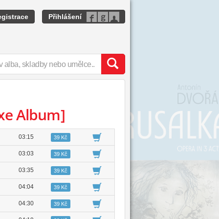
gistrace
Přihlášení
uxe Album]
03:15
39 Kč
03:03
39 Kč
03:35
39 Kč
04:04
39 Kč
04:30
39 Kč