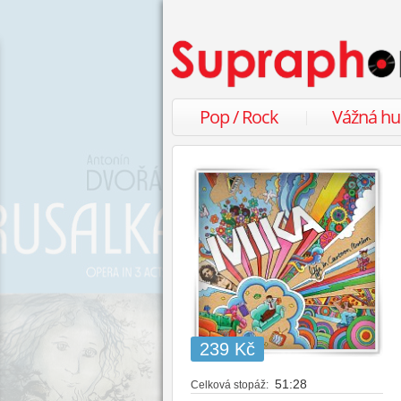
Pop / Rock
Vážná h
239 Kč
51:28
Celková stopáž: