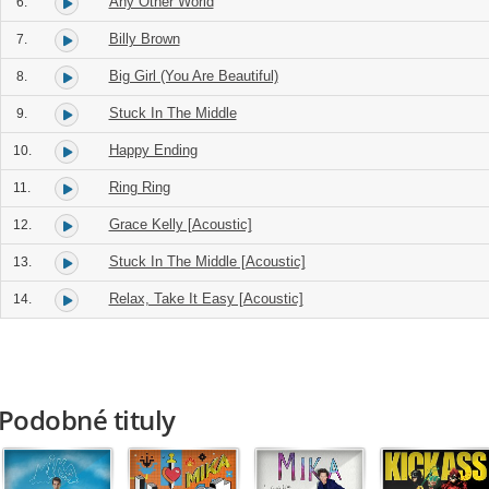
Any Other World
6.
Billy Brown
7.
Big Girl (You Are Beautiful)
8.
Stuck In The Middle
9.
Happy Ending
10.
Ring Ring
11.
Grace Kelly [Acoustic]
12.
Stuck In The Middle [Acoustic]
13.
Relax, Take It Easy [Acoustic]
14.
Podobné tituly