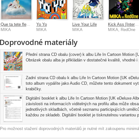
Que ta tete fleurisse toujours
Yo Yo
Live Your Life
Kick Ass [International Version]
MIKA
MIKA
MIKA
MIKA, RedOne
Doprovodné materiály
Přední strana CD obalu (cover) k albu Life In Cartoon Motion
Obrázek obalu alba je přikládán v dostatečné kvalitě, vhodné i p
Zadní strana CD obalu k albu Life In Cartoon Motion [UK eDel
toto album vypálíte jako Audio CD, můžete tento dokument vyti
krabičky.
Digitální booklet k albu Life In Cartoon Motion [UK eDeluxe Al
závislosti na informacích viditelných na profilu alba může obs
jednotlivých skladbách, včetně seznamu participujících umělců
každou ze skladeb. Digitální booklet je tisknutelnou variantou pr
Pro možnost stažení doprovodných materiálů je nutné mít zakoupenu minimál