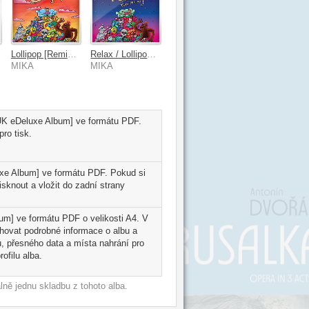
Lollipop [Remixes]
Relax / Lollipop Bundle
MIKA
MIKA
 [UK eDeluxe Album] ve formátu PDF.
ro tisk.
uxe Album] ve formátu PDF. Pokud si
sknout a vložit do zadní strany
bum] ve formátu PDF o velikosti A4. V
ahovat podrobné informace o albu a
, přesného data a místa nahrání pro
ofilu alba.
ně jednu skladbu z tohoto alba.