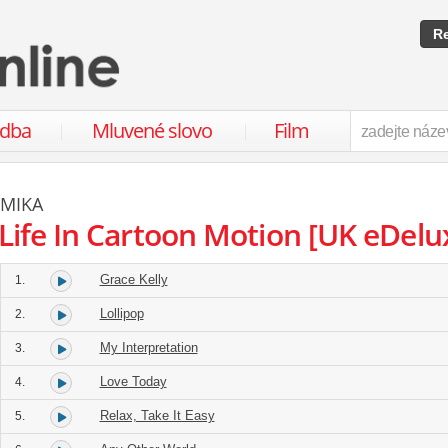
Re
udba
Mluvené slovo
Film
MIKA
Life In Cartoon Motion [UK eDel
Grace Kelly
1.
Lollipop
2.
My Interpretation
3.
Love Today
4.
Relax, Take It Easy
5.