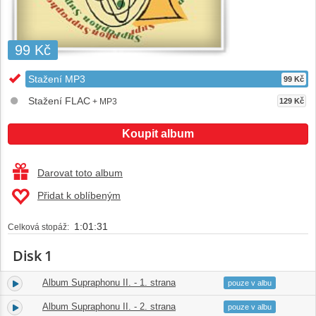
99 Kč
Stažení MP3
99 Kč
Stažení FLAC
+ MP3
129 Kč
Koupit album
Darovat toto album
Přidat k oblíbeným
1:01:31
Celková stopáž:
Disk 1
Album Supraphonu II. - 1. strana
1.
14:53
pouze v albu
Album Supraphonu II. - 2. strana
2.
15:19
pouze v albu