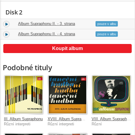
Disk 2
Album Supraphonu II. - 3. strana
1.
15:20
pouze v albu
Album Supraphonu II. - 4. strana
2.
15:59
pouze v albu
Koupit album
Podobné tituly
III. Album Supraphonu
XVIII. Album Supraphonu
VIII. Album Supraphonu
Různí interpreti
Různí interpreti
Různí