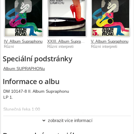
IV. Album Supraphonu
XXIII. Album Supraphonu
V. Album Supraphonu
Různí
Různí interpreti
Různí interpreti
Speciální podstránky
Album SUPRAPHONu
Informace o albu
DM 10147-8 II. Album Supraphonu
LP 1.
Slunečná řeka 1:00
hudba: Jiří Millonig, hudba: Oldřich "Alfa" Šmíd
zobrazit více informací
Lubomír Řezanina trubka
Sbor, Orchestr Gustava Broma
Dokončení: 19.3.1963, (P) 1964 SUPRAPHON