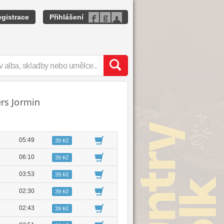
gistrace
Přihlášení
rs Jormin
05:49
39 Kč
06:10
39 Kč
03:53
39 Kč
02:30
39 Kč
02:43
39 Kč