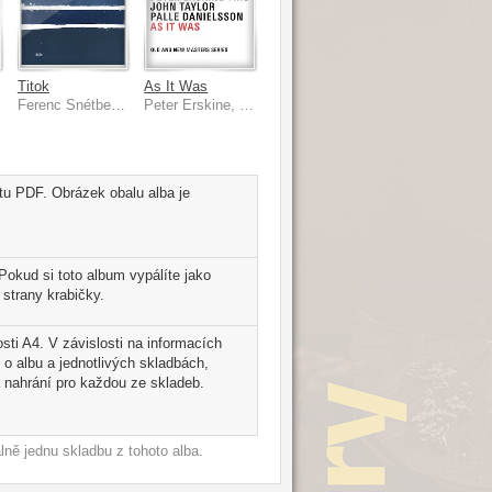
Titok
As It Was
ark
Ferenc Snétberger, Anders Jormin, Joey Baron
Peter Erskine, Palle Danielsson, John Taylor
átu PDF. Obrázek obalu alba je
Pokud si toto album vypálíte jako
strany krabičky.
osti A4. V závislosti na informacích
 o albu a jednotlivých skladbách,
 nahrání pro každou ze skladeb.
ně jednu skladbu z tohoto alba.