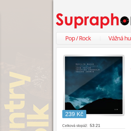
Pop / Rock
Vážná h
239 Kč
53:21
Celková stopáž: