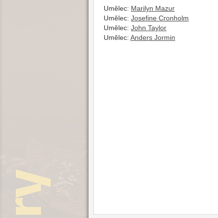
Umělec:
Marilyn Mazur
Umělec:
Josefine Cronholm
Umělec:
John Taylor
Umělec:
Anders Jormin