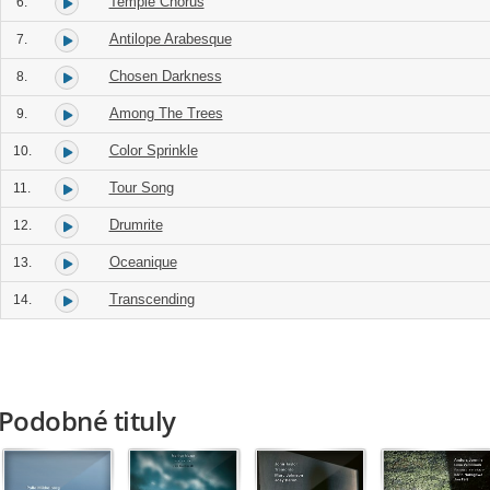
Temple Chorus
6.
Antilope Arabesque
7.
Chosen Darkness
8.
Among The Trees
9.
Color Sprinkle
10.
Tour Song
11.
Drumrite
12.
Oceanique
13.
Transcending
14.
Podobné tituly