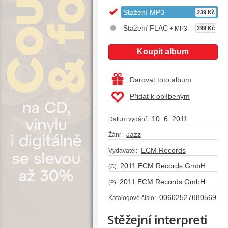
Stažení MP3
239 Kč
Stažení FLAC
+ MP3
299 Kč
Koupit album
Darovat toto album
Přidat k oblíbeným
10. 6. 2011
Datum vydání:
Jazz
Žánr:
ECM Records
Vydavatel:
2011 ECM Records GmbH
(C)
2011 ECM Records GmbH
(P)
00602527680569
Katalogové číslo:
Stěžejní interpreti