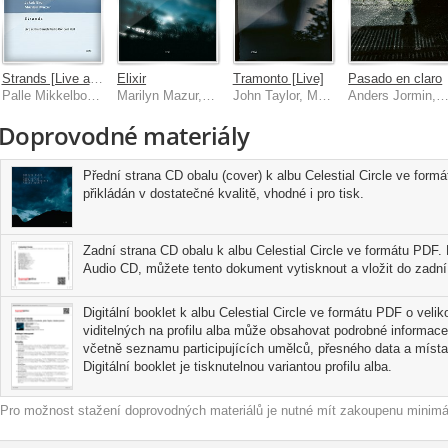
Strands [Live at the Danish Radio Concert Hall]
Elixir
Tramonto [Live]
Pasado en claro
Palle Mikkelborg, Jakob Bro, Marilyn Mazur
Marilyn Mazur, Jan Garbarek
John Taylor, Marc Johnson, Joey Baron
Anders Jormin, Lena Willem
Doprovodné materiály
Přední strana CD obalu (cover) k albu Celestial Circle ve form
přikládán v dostatečné kvalitě, vhodné i pro tisk.
Zadní strana CD obalu k albu Celestial Circle ve formátu PDF. 
Audio CD, můžete tento dokument vytisknout a vložit do zadní 
Digitální booklet k albu Celestial Circle ve formátu PDF o velik
viditelných na profilu alba může obsahovat podrobné informace
včetně seznamu participujících umělců, přesného data a místa
Digitální booklet je tisknutelnou variantou profilu alba.
Pro možnost stažení doprovodných materiálů je nutné mít zakoupenu minimál