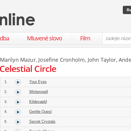
Re
udba
Mluvené slovo
Film
Marilyn Mazur
,
Josefine Cronholm
,
John Taylor
,
Ande
Celestial Circle
Your Eyes
1.
Winterspell
2.
Kildevaeld
3.
Gentle Quest
4.
Secret Crystals
5.