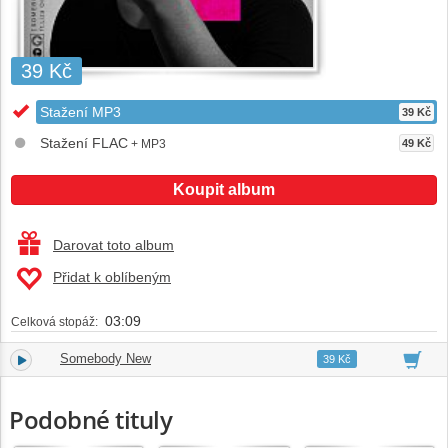
39 Kč
Stažení MP3
39 Kč
Stažení FLAC
+ MP3
49 Kč
Koupit album
Darovat toto album
Přidat k oblíbeným
03:09
Celková stopáž:
Somebody New
1.
03:09
39 Kč
Podobné tituly