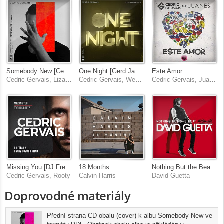
Somebody New [Cedric Gervais & Laurent Simeca Remix]
One Night [Gerd Janson Remix]
Este Amor
Cedric Gervais, Liza Owen
Cedric Gervais, Wealth
Cedric Gervais, Juanes
Missing You [DJ Fresh & Danny Howard Remix]
18 Months
Nothing But the Beat Ultimate
Cedric Gervais, Rooty
Calvin Harris
David Guetta
Doprovodné materiály
Přední strana CD obalu (cover) k albu Somebody New ve