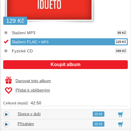
129 Kč
Stažení MP3
99 Kč
Stažení FLAC
+ MP3
129 Kč
Fyzické CD
349 Kč
Koupit album
Darovat toto album
Přidat k oblíbeným
42:50
Celková stopáž:
Slunce v duši
1.
03:08
25 Kč
Přísahám
2.
02:52
25 Kč