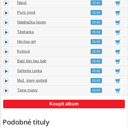
Náruč
3.
03:20
25 Kč
Pivní zmrd
4.
04:14
25 Kč
Naběračka hoven
5.
03:36
25 Kč
Tibeťanka
6.
02:57
25 Kč
Hip-hop girl
7.
03:40
25 Kč
Kvitová
8.
03:45
25 Kč
Babí léto bez bab
9.
03:24
25 Kč
Seňorita Lenka
10.
03:36
25 Kč
Muž, který prohrál
11.
05:00
25 Kč
Tiene múrov
12.
03:18
25 Kč
Koupit album
Podobné tituly