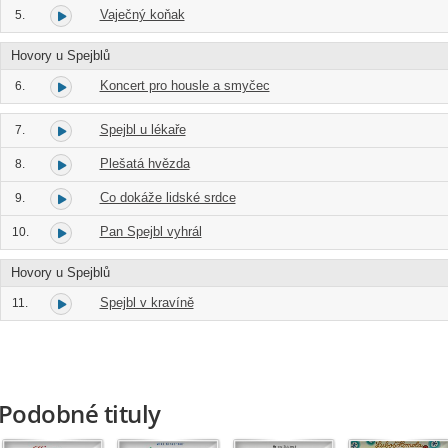
Vaječný koňak
5.
Hovory u Spejblů
Koncert pro housle a smyčec
6.
Spejbl u lékaře
7.
Plešatá hvězda
8.
Co dokáže lidské srdce
9.
Pan Spejbl vyhrál
10.
Hovory u Spejblů
Spejbl v kravíně
11.
Podobné tituly