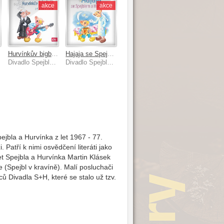
akce
akce
Hurvínkův bigbýt a 9 dalších scének
Hajaja se Spejblem a Hurvínkem
Divadlo Spejbla a Hurvínka
Divadlo Spejbla a Hurvínka
ejbla a Hurvínka z let 1967 - 77.
Patří k nimi osvědčení literáti jako
et Spejbla a Hurvínka Martin Klásek
e (Spejbl v kravíně). Malí posluchači
ů Divadla S+H, které se stalo už tzv.