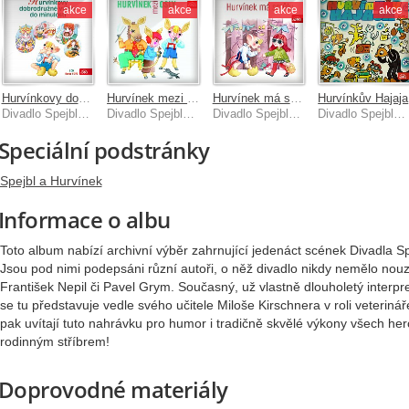
akce
akce
akce
akce
Hurvínkovy dobrodružné výlety do minulosti
Hurvínek mezi osly
Hurvínek má smůlu
Hurvínkův Hajaja
Divadlo Spejbla a Hurvínka
Divadlo Spejbla a Hurvínka
Divadlo Spejbla a Hurvínka
Divadlo Spejbla a Hurvínka
Speciální podstránky
Spejbl a Hurvínek
Informace o albu
Toto album nabízí archivní výběr zahrnující jedenáct scének Divadla Sp
Jsou pod nimi podepsáni různí autoři, o něž divadlo nikdy nemělo nouzi. 
František Nepil či Pavel Grym. Současný, už vlastně dlouholetý interpr
se tu představuje vedle svého učitele Miloše Kirschnera v roli veterinář
pak uvítají tuto nahrávku pro humor i tradičně skvělé výkony všech herc
rodinným stříbrem!
Doprovodné materiály