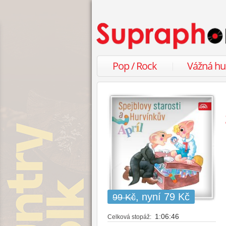
Pop / Rock
Vážná h
, nyní 79 Kč
99 Kč
1:06:46
Celková stopáž: