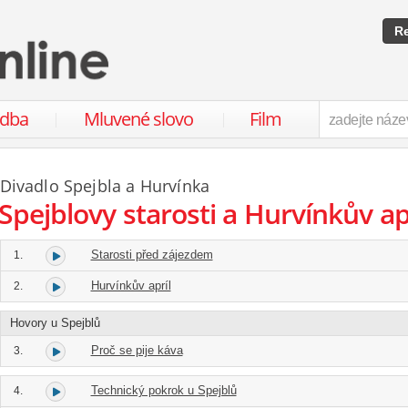
Re
udba
Mluvené slovo
Film
Divadlo Spejbla a Hurvínka
Spejblovy starosti a Hurvínkův ap
Starosti před zájezdem
1.
Hurvínkův apríl
2.
Hovory u Spejblů
Proč se pije káva
3.
Technický pokrok u Spejblů
4.