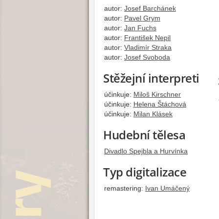
autor:
Josef Barchánek
autor:
Pavel Grym
autor:
Jan Fuchs
autor:
František Nepil
autor:
Vladimír Straka
autor:
Josef Svoboda
Stěžejní interpreti
účinkuje:
Miloš Kirschner
účinkuje:
Helena Štáchová
účinkuje:
Milan Klásek
Hudební tělesa
Divadlo Spejbla a Hurvínka
Typ digitalizace
remastering:
Ivan Umáčený