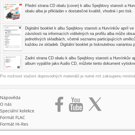
Přední strana CD obalu (cover) k albu Spejblovy starosti a Hu
obalu alba je přikládán v dostatečné kvalitě, vhodné i pro tisk.
Digitální booklet k albu Spejblovy starosti a Hurvínkův apríl v
závislosti na informacích viditelných na profilu alba může obs
jednotlivých skladbách, včetně seznamu participujících umělců
každou ze skladeb. Digitální booklet je tisknutelnou variantou pr
Zadní strana CD obalu k albu Spejblovy starosti a Hurvínkův ap
album vypálíte jako Audio CD, můžete tento dokument vytisknou
Pro možnost stažení doprovodných materiálů je nutné mít zakoupenu minimál
Nápověda
O nás
Speciální kolekce
Formát FLAC
Formát Hi‑Res