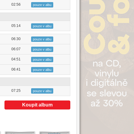
02:56
pouze v albu
05:14
pouze v albu
06:30
pouze v albu
06:07
pouze v albu
04:51
pouze v albu
06:41
pouze v albu
07:25
pouze v albu
Koupit album