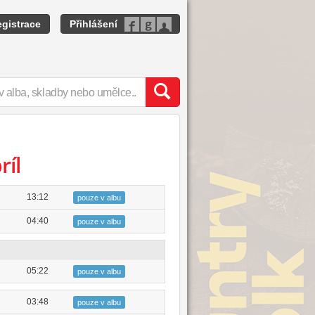
gistrace
Přihlášení
ríl
13:12
pouze v albu
04:40
pouze v albu
05:22
pouze v albu
03:48
pouze v albu