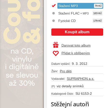
Stažení MP3
79 Kč
Stažení FLAC
+ MP3
103 Kč
Fyzické CD
179 Kč
Koupit album
Darovat toto album
Přidat k oblíbeným
9. 3. 2012
Datum vydání:
Pro děti
Žánr:
SUPRAPHON a.s.
Vydavatel:
viz detaily snímků
(P)
SU 6153-2
Katalogové číslo:
Stěžejní autoři