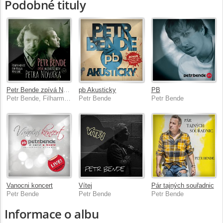
Podobné tituly
Petr Bende zpívá Největší hity Petra Nováka Live
pb Akusticky
PB
Petr Bende, Filharmonie Bohuslava Martinů
Petr Bende
Petr Bende
Vanocni koncert
Vítej
Pár tajných souřadnic
Petr Bende
Petr Bende
Petr Bende
Informace o albu