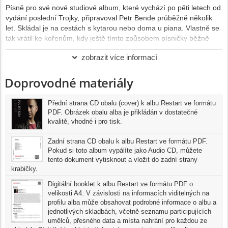
Písně pro své nové studiové album, které vychází po pěti letech od
vydání poslední Trojky, připravoval Petr Bende průběžně několik
let. Skládal je na cestách s kytarou nebo doma u piana. Vlastně se
tak vrátil ke kořenům, kdy ještě tímto způsobem písničky běžně
vznikaly. Obnažené na dřeň melodie, které obstojí v střídmé
zobrazit více informací
interpretaci jednoho nástroje a hlasu. Během doby tak vzniklo
zhruba přes čtyřicet skladeb, ze kterých si Petr vybral pětadvacet.
Doprovodné materiály
S volbou pro finální zpracování mu pomohl producent alba Dalibor
Cidlinský Jr., v jehož studiu DC ve Frýdštejně jich nakonec nahráli
finálních dvanáct.
Přední strana CD obalu (cover) k albu Restart ve formátu
Ve studiu se pak sešla excelentní sestava hudebníků, kde mimo
PDF. Obrázek obalu alba je přikládán v dostatečné
doprovodné skupiny Petra Bendeho najdeme například kytaristu
kvalitě, vhodné i pro tisk.
Josefa Štěpánka, samotného producenta alba Dalibora Cidlinského
na klávesové nástroje, jeho bratra Jana Cidlinského na basu a
Zadní strana CD obalu k albu Restart ve formátu PDF.
řadu dalších.
Pokud si toto album vypálíte jako Audio CD, můžete
tento dokument vytisknout a vložit do zadní strany
Ke dvěma písním si napsal texty sám Petr Bende, jedním mu
krabičky.
přispěl básník Tomáš Tajchner, ale většinu otextoval Tomáš
Roreček. Oba se spolu znají již delší dobu, a tak se jim podařilo
Digitální booklet k albu Restart ve formátu PDF o
vytvořit přesvědčivou autorskou dvojici, kde Tomáš respektuje a
velikosti A4. V závislosti na informacích viditelných na
naplňuje Petrovy představy o tématech a samotných textech jeho
profilu alba může obsahovat podrobné informace o albu a
vlastních písní.
jednotlivých skladbách, včetně seznamu participujících
umělců, přesného data a místa nahrání pro každou ze
Když Petr Bende hledal pro své nové album ten správný název,