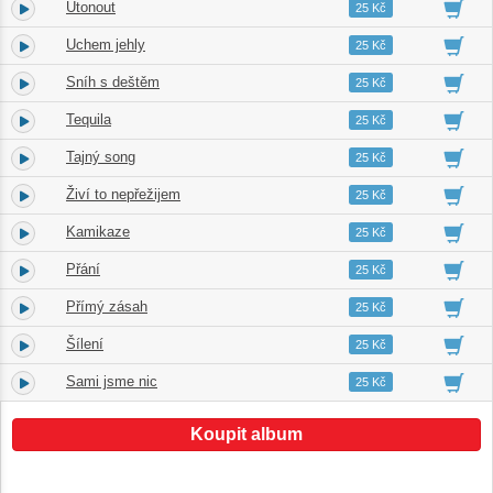
Utonout
2.
03:38
25 Kč
Uchem jehly
3.
03:22
25 Kč
Sníh s deštěm
4.
03:00
25 Kč
Tequila
5.
03:20
25 Kč
Tajný song
6.
03:49
25 Kč
Živí to nepřežijem
7.
03:32
25 Kč
Kamikaze
8.
03:35
25 Kč
Přání
9.
03:34
25 Kč
Přímý zásah
10.
03:10
25 Kč
Šílení
11.
03:29
25 Kč
Sami jsme nic
12.
03:28
25 Kč
Koupit album