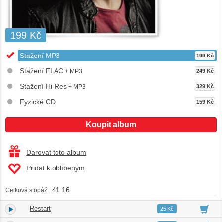
199 Kč
Stažení MP3
199 Kč
Stažení FLAC
+ MP3
249 Kč
Stažení Hi-Res
+ MP3
329 Kč
Fyzické CD
159 Kč
Koupit album
Darovat toto album
Přidat k oblíbeným
41:16
Celková stopáž:
Restart
1.
03:19
25 Kč