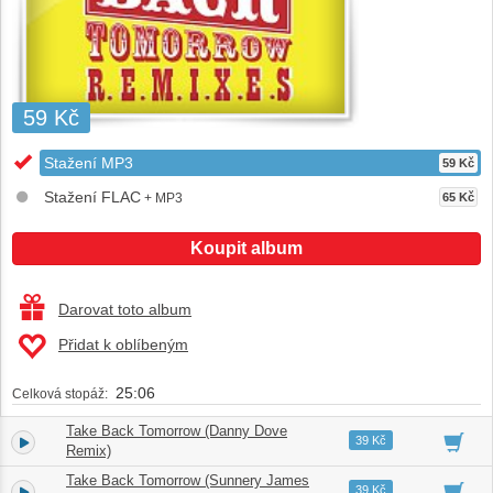
59 Kč
Stažení MP3
59 Kč
Stažení FLAC
+ MP3
65 Kč
Koupit album
Darovat toto album
Přidat k oblíbeným
25:06
Celková stopáž:
Take Back Tomorrow (Danny Dove
1.
06:02
39 Kč
Remix)
Take Back Tomorrow (Sunnery James
2.
06:51
39 Kč