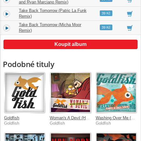
and Ryan Marciano Remix)
Take Back Tomorrow (Patric La Funk
3.
05:59
39 Kč
Remix)
Take Back Tomorrow (Micha Moor
4.
06:14
39 Kč
Remix)
Koupit album
Podobné tituly
Goldfish
Woman's A Devil (Henrik Schwarz Remix)
Washing Over Me (Romeo Blanco Remix)
Goldfish
Goldfish
Goldfish