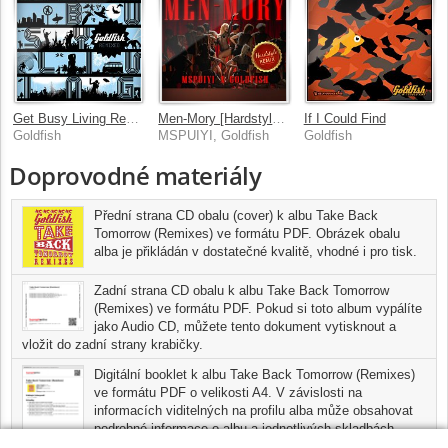
Get Busy Living Remixed
Men-Mory [Hardstyle Remix]
If I Could Find
Goldfish
MSPUIYI, Goldfish
Goldfish
Doprovodné materiály
Přední strana CD obalu (cover) k albu Take Back
Tomorrow (Remixes) ve formátu PDF. Obrázek obalu
alba je přikládán v dostatečné kvalitě, vhodné i pro tisk.
Zadní strana CD obalu k albu Take Back Tomorrow
(Remixes) ve formátu PDF. Pokud si toto album vypálíte
jako Audio CD, můžete tento dokument vytisknout a
vložit do zadní strany krabičky.
Digitální booklet k albu Take Back Tomorrow (Remixes)
ve formátu PDF o velikosti A4. V závislosti na
informacích viditelných na profilu alba může obsahovat
podrobné informace o albu a jednotlivých skladbách,
včetně seznamu participujících umělců, přesného data a