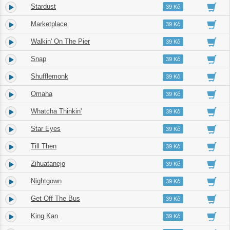
Stardust
4.
03:42
39 Kč
Marketplace
5.
06:05
39 Kč
Walkin' On The Pier
6.
04:30
39 Kč
Snap
7.
04:48
39 Kč
Shufflemonk
8.
06:36
39 Kč
Omaha
9.
05:52
39 Kč
Whatcha Thinkin'
10.
04:20
39 Kč
Star Eyes
11.
06:08
39 Kč
Till Then
12.
05:42
39 Kč
Zihuatanejo
13.
05:42
39 Kč
Nightgown
14.
03:47
39 Kč
Get Off The Bus
15.
05:57
39 Kč
King Kan
16.
05:30
39 Kč