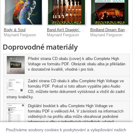
Body & Soul
Band Ain't Draggin' 1950-54 (HD Remastered)
Birdland Dream Band, Vol. 2 (HD Remastered)
Maynard Ferguson
Maynard Ferguson
Maynard Ferguson
Doprovodné materiály
Přední strana CD obalu (cover) k albu Complete High
Voltage ve formátu PDF. Obrázek obalu alba je přikládán
v dostatečné kvalitě, vhodné i pro tisk.
Zadní strana CD obalu k albu Complete High Voltage ve
formátu PDF. Pokud si toto album vypálíte jako Audio
CD, můžete tento dokument vytisknout a vložit do zadní
strany krabičky.
Digitální booklet k albu Complete High Voltage ve
formátu PDF o velikosti A4. V závislosti na informacích
viditelných na profilu alba může obsahovat podrobné
informace o albu a jednotlivých skladbách, včetně
seznamu participujících umělců, přesného data a místa
Používáme soubory cookies k poskytování a vylepšování našich
nahrání pro každou ze skladeb. Digitální booklet je tisknutelnou