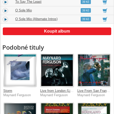
To Say The Least
17.
04:37
39 Kč
O Sole Mio
18.
04:56
39 Kč
O Sole Mio (Alternate Intros)
19.
03:23
39 Kč
Koupit album
Podobné tituly
Storm
Live from London (Live at Ronnie Scott's Jazz Club, 1994)
Live From San Francisco
Maynard Ferguson
Maynard Ferguson
Maynard Ferguson