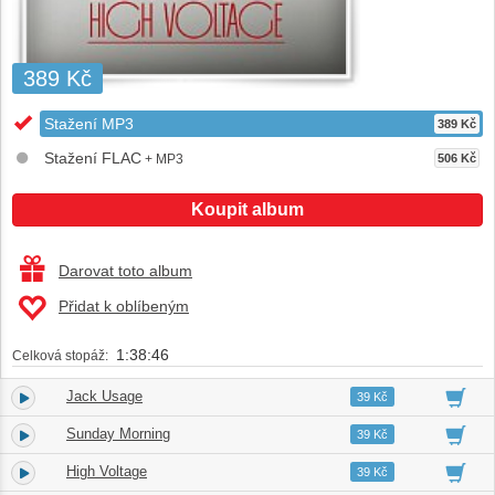
389 Kč
Stažení MP3
389 Kč
Stažení FLAC
+ MP3
506 Kč
Koupit album
Darovat toto album
Přidat k oblíbeným
1:38:46
Celková stopáž:
Jack Usage
1.
05:53
39 Kč
Sunday Morning
2.
05:29
39 Kč
High Voltage
3.
05:49
39 Kč