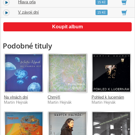
Hlava orla
17.
03:14
15 Kč
V závoji dní
18.
01:43
15 Kč
Koupit album
Podobné tituly
Na vlnách dní
Chmýří
Pohled k lucernám
Martin Hejnák
Martin Hejnák
Martin Hejnák