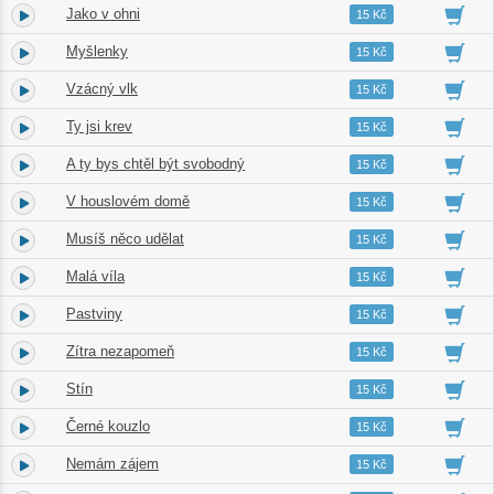
Jako v ohni
4.
02:45
15 Kč
Myšlenky
5.
01:32
15 Kč
Vzácný vlk
6.
04:04
15 Kč
Ty jsi krev
7.
01:14
15 Kč
A ty bys chtěl být svobodný
8.
02:20
15 Kč
V houslovém domě
9.
02:38
15 Kč
Musíš něco udělat
10.
01:55
15 Kč
Malá víla
11.
01:31
15 Kč
Pastviny
12.
02:33
15 Kč
Zítra nezapomeň
13.
01:51
15 Kč
Stín
14.
02:10
15 Kč
Černé kouzlo
15.
05:25
15 Kč
Nemám zájem
16.
02:00
15 Kč