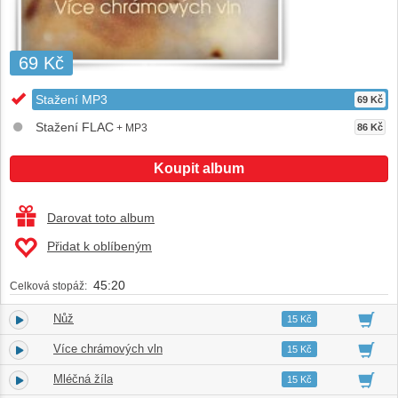
69 Kč
Stažení MP3
69 Kč
Stažení FLAC
+ MP3
86 Kč
Koupit album
Darovat toto album
Přidat k oblíbeným
45:20
Celková stopáž:
Nůž
1.
02:30
15 Kč
Více chrámových vln
2.
01:52
15 Kč
Mléčná žíla
3.
04:03
15 Kč