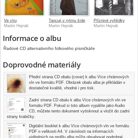
Ve víru
Tancuji v rytmu šídel / Závažná otázka
Příznivé vyhlídky
Martin Hejnák
Martin Hejnák
Martin Hejnák
Informace o albu
Řadové CD alternativního folkového písničkáře
Doprovodné materiály
Přední strana CD obalu (cover) k albu Více chrámových
vln ve formátu PDF. Obrázek obalu alba je přikládán v
dostatečné kvalitě, vhodné i pro tisk.
Zadní strana CD obalu k albu Více chrámových vln ve
formátu PDF. Pokud si toto album vypálíte jako Audio
CD, můžete tento dokument vytisknout a vložit do zadní
strany krabičky.
Digitální booklet k albu Více chrámových vln ve formátu
PDF o velikosti A4. V závislosti na informacích
viditelných na profilu alba může obsahovat podrobné