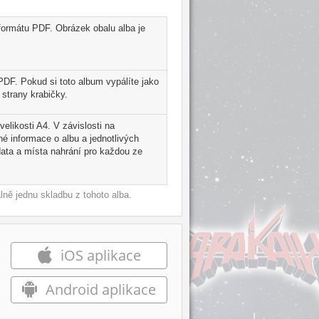
formátu PDF. Obrázek obalu alba je
PDF. Pokud si toto album vypálíte jako
strany krabičky.
elikosti A4. V závislosti na
é informace o albu a jednotlivých
ata a místa nahrání pro každou ze
ně jednu skladbu z tohoto alba.
iOS aplikace
Android aplikace