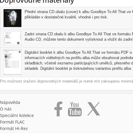
Přední strana CD obalu (cover) k albu Goodbye To All That ve 
přikládán v dostatečné kvalitě, vhodné i pro tisk.
Zadní strana CD obalu k albu Goodbye To All That ve formátu 
Audio CD, můžete tento dokument vytisknout a vložit do zadní 
Digitální booklet k albu Goodbye To All That ve formátu PDF o v
informacích viditelných na profilu alba může obsahovat podrobn
skladbách, včetně seznamu participujících umělců, přesného d
skladeb. Digitální booklet je tisknutelnou variantou profilu alba.
Pro možnost stažení doprovodných materiálů je nutné mít zakoupenu minimál
Nápověda
O nás
Speciální kolekce
Formát FLAC
Formát Hi‑Res