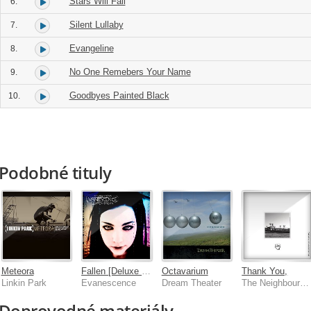
Stars Will Fall
6.
Silent Lullaby
7.
Evangeline
8.
No One Remebers Your Name
9.
Goodbyes Painted Black
10.
Podobné tituly
Meteora
Fallen [Deluxe Edition / Remastered 2023]
Octavarium
Thank You,
Linkin Park
Evanescence
Dream Theater
The Neighbourhood
Doprovodné materiály