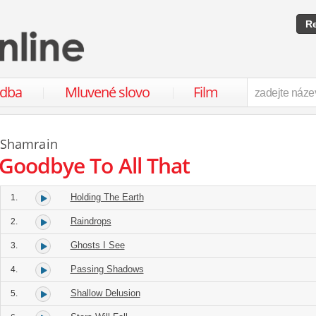
Re
udba
Mluvené slovo
Film
Shamrain
Goodbye To All That
Holding The Earth
1.
Raindrops
2.
Ghosts I See
3.
Passing Shadows
4.
Shallow Delusion
5.