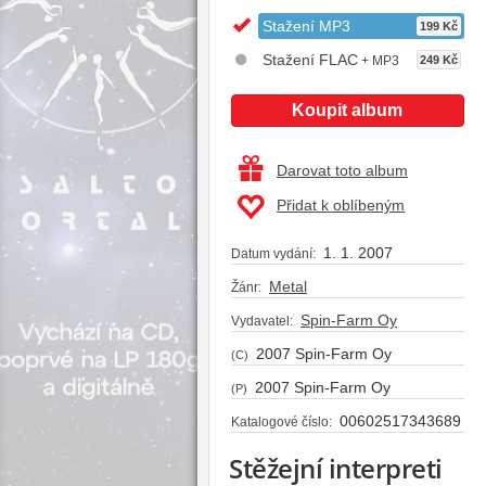
Stažení MP3
199 Kč
Stažení FLAC
+ MP3
249 Kč
Koupit album
Darovat toto album
Přidat k oblíbeným
1. 1. 2007
Datum vydání:
Metal
Žánr:
Spin-Farm Oy
Vydavatel:
2007 Spin-Farm Oy
(C)
2007 Spin-Farm Oy
(P)
00602517343689
Katalogové číslo:
Stěžejní interpreti