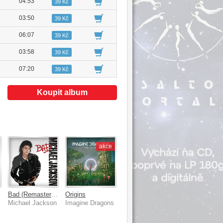
04:53
39 Kč
03:50
39 Kč
06:07
39 Kč
03:58
39 Kč
07:20
39 Kč
Koupit album
akce
Bad (Remastered)
Origins
Michael Jackson
Imagine Dragons