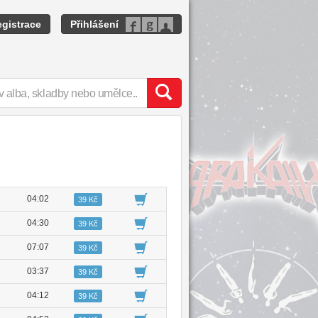
gistrace
Přihlášení
04:02
39 Kč
04:30
39 Kč
07:07
39 Kč
03:37
39 Kč
04:12
39 Kč