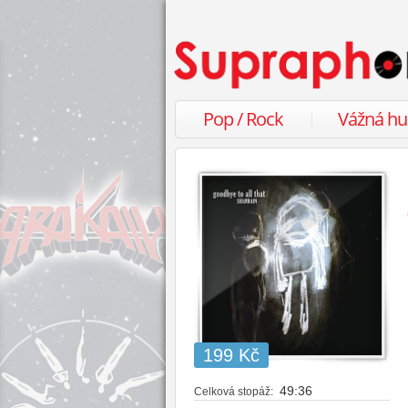
Pop / Rock
Vážná h
199 Kč
49:36
Celková stopáž: