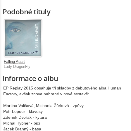
Podobné tituly
Falling Apart
Lady DragonFly
Informace o albu
EP Replay 2015 obsahuje tři skladby z debutového alba Human
Factory, avšak znova nahrané v nové sestavě:
Martina Vališová, Michaela Žůrková - zpěvy
Petr Lopour - klávesy
Zdeněk Dvořák - kytara
Michal Hybner - bicí
Jacek Branný - basa