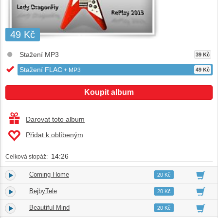
49 Kč
Stažení MP3
39 Kč
Stažení FLAC
+ MP3
49 Kč
Koupit album
Darovat toto album
Přidat k oblíbeným
14:26
Celková stopáž:
Coming Home
1.
04:57
20 Kč
BejbyTele
2.
04:39
20 Kč
Beautiful Mind
3.
04:50
20 Kč