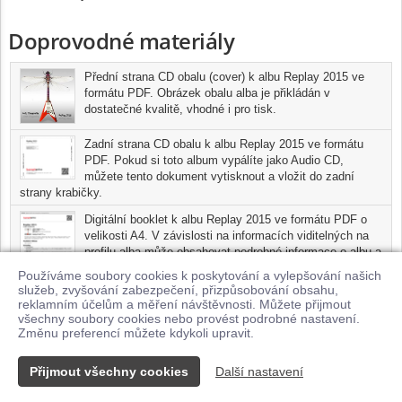
Doprovodné materiály
Přední strana CD obalu (cover) k albu Replay 2015 ve
formátu PDF. Obrázek obalu alba je přikládán v
dostatečné kvalitě, vhodné i pro tisk.
Zadní strana CD obalu k albu Replay 2015 ve formátu
PDF. Pokud si toto album vypálíte jako Audio CD,
můžete tento dokument vytisknout a vložit do zadní
strany krabičky.
Digitální booklet k albu Replay 2015 ve formátu PDF o
velikosti A4. V závislosti na informacích viditelných na
profilu alba může obsahovat podrobné informace o albu a
jednotlivých skladbách, včetně seznamu participujících
Používáme soubory cookies k poskytování a vylepšování našich
umělců, přesného data a místa nahrání pro každou ze
služeb, zvyšování zabezpečení, přizpůsobování obsahu,
skladeb. Digitální booklet je tisknutelnou variantou profilu alba.
reklamním účelům a měření návštěvnosti. Můžete přijmout
všechny soubory cookies nebo provést podrobné nastavení.
Pro možnost stažení doprovodných materiálů je nutné mít zakoupenu
Změnu preferencí můžete kdykoli upravit.
minimálně jednu skladbu z tohoto alba.
Přijmout všechny cookies
Další nastavení
Kontakt
© 2026 Supraphonline.cz
|