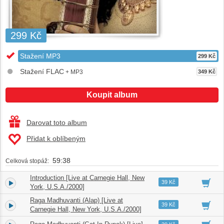
299 Kč
Stažení MP3
299 Kč
Stažení FLAC
+ MP3
349 Kč
Koupit album
Darovat toto album
Přidat k oblíbeným
59:38
Celková stopáž:
Introduction [Live at Carnegie Hall, New
1.
00:28
39 Kč
York, U.S.A./2000]
Raga Madhuvanti (Alap) [Live at
2.
09:57
39 Kč
Carnegie Hall, New York, U.S.A./2000]