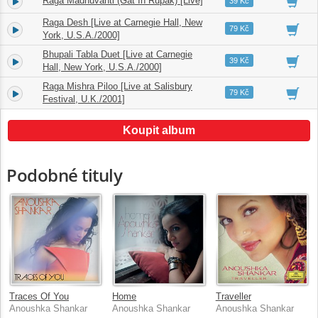
Raga Madhuvanti (Gat In Rupak) [Live]
3.
08:36
39 Kč
Raga Desh [Live at Carnegie Hall, New
4.
11:48
79 Kč
York, U.S.A./2000]
Bhupali Tabla Duet [Live at Carnegie
5.
09:52
39 Kč
Hall, New York, U.S.A./2000]
Raga Mishra Piloo [Live at Salisbury
6.
18:57
79 Kč
Festival, U.K./2001]
Koupit album
Podobné tituly
Traces Of You
Home
Traveller
Anoushka Shankar
Anoushka Shankar
Anoushka Shankar