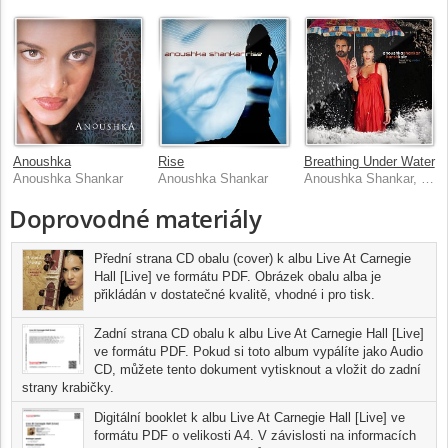
Anoushka
Rise
Breathing Under Water
Anoushka Shankar
Anoushka Shankar
Anoushka Shankar, Karsh Kale
Doprovodné materiály
Přední strana CD obalu (cover) k albu Live At Carnegie
Hall [Live] ve formátu PDF. Obrázek obalu alba je
přikládán v dostatečné kvalitě, vhodné i pro tisk.
Zadní strana CD obalu k albu Live At Carnegie Hall [Live]
ve formátu PDF. Pokud si toto album vypálíte jako Audio
CD, můžete tento dokument vytisknout a vložit do zadní
strany krabičky.
Digitální booklet k albu Live At Carnegie Hall [Live] ve
formátu PDF o velikosti A4. V závislosti na informacích