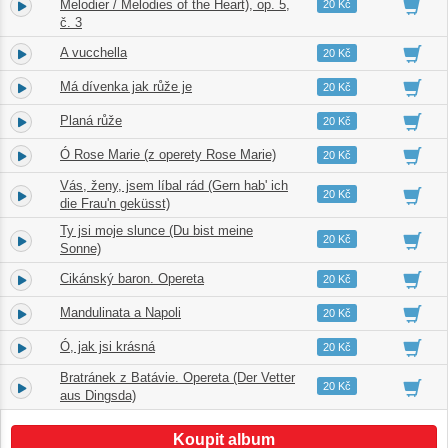
3.
Melodier / Melodies of the Heart), op. 5,
01:53
20 Kč
č. 3
A vucchella
4.
03:39
20 Kč
Má dívenka jak růže je
5.
01:52
20 Kč
Planá růže
6.
02:09
20 Kč
Ó Rose Marie (z operety Rose Marie)
7.
03:41
20 Kč
Vás, ženy, jsem líbal rád (Gern hab' ich
8.
03:34
20 Kč
die Frau'n geküsst)
Ty jsi moje slunce (Du bist meine
9.
03:32
20 Kč
Sonne)
Cikánský baron. Opereta
10.
02:42
20 Kč
Mandulinata a Napoli
11.
04:06
20 Kč
Ó, jak jsi krásná
12.
02:29
20 Kč
Bratránek z Batávie. Opereta (Der Vetter
13.
03:28
20 Kč
aus Dingsda)
Koupit album