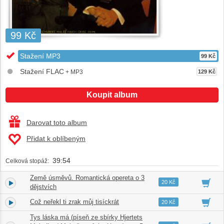
99 Kč
Stažení MP3
99 Kč
Stažení FLAC
+ MP3
129 Kč
Koupit album
Darovat toto album
Přidat k oblíbeným
39:54
Celková stopáž:
Země úsměvů. Romantická opereta o 3
1.
03:52
20 Kč
dějstvích
Což neřekl ti zrak můj tisíckrát
2.
02:57
20 Kč
Tys láska má (píseň ze sbírky Hjertets