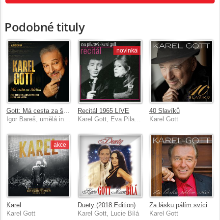
Podobné tituly
novinka
Gott: Má cesta za štěstím
Recitál 1965 LIVE
40 Slavíků
Igor Bareš, umělá inteligence hlasem Karla Gotta
Karel Gott, Eva Pilarová
Karel Gott
akce
Karel
Duety (2018 Edition)
Za lásku pálím svíci
Karel Gott
Karel Gott, Lucie Bílá
Karel Gott