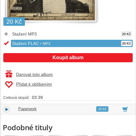
20 Kč
Stažení MP3
20 Kč
Stažení FLAC
+ MP3
20 Kč
Koupit album
Darovat toto album
Přidat k oblíbeným
03:39
Celková stopáž:
Paperwork
1.
03:39
20 Kč
Podobné tituly