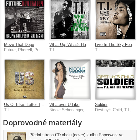
Move That Dope
What Up, What's Haapnin'
Live In The Sky Feat. Jamie Foxx
Future, Pharrell, Pusha T, Casino
T.I.
T.I.
Us Or Else: Letter To The System
Whatever U Like
Soldier
T.I.
Nicole Scherzinger, T.I.
Destiny's Child, T.I., Lil Wayne
Doprovodné materiály
Přední strana CD obalu (cover) k albu Paperwork ve