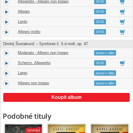
Allegretto - Allegro non troppo
1.
07:47
20 Kč
Allegro
2.
04:55
20 Kč
Lento
3.
09:04
20 Kč
Allegro molto
4.
09:11
20 Kč
Dmitrij Šostakovič – Symfonie č. 5 d moll, op. 47
Moderato - Allegro non troppo
5.
14:17
pouze v albu
Scherzo. Allegretto
6.
05:33
20 Kč
Largo
7.
13:00
pouze v albu
Allegro non troppo
8.
10:17
pouze v albu
Koupit album
Podobné tituly
novinka