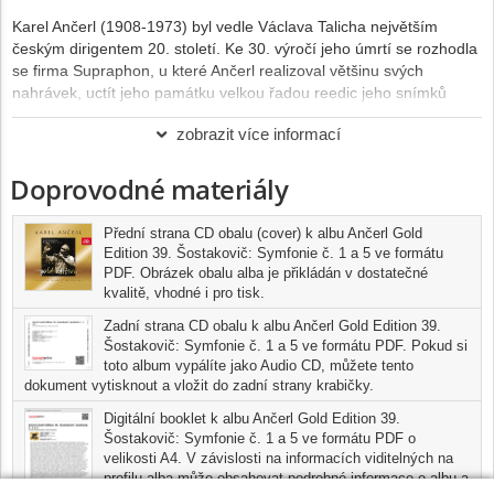
Karel Ančerl (1908-1973) byl vedle Václava Talicha největším
českým dirigentem 20. století. Ke 30. výročí jeho úmrtí se rozhodla
se firma Supraphon, u které Ančerl realizoval většinu svých
nahrávek, uctít jeho památku velkou řadou reedic jeho snímků
nazvanou Ančerl Gold Edition. Edice obsahuje celkem 42, titulů,
zobrazit více informací
které prošly náročnou úpravou ve zvukovém studiu a jsou
vybaveny profesionální hudební dokumentací, zasvěcenými
Doprovodné materiály
historickými a estetickými studiemi a bohatou fotodokumentací.
Ančerlova kariéra je spojena s orchestrem České filharmonie, s níž
spolupracoval od roku 1950 osmnáct let. Aniž bychom sebeméně
Přední strana CD obalu (cover) k albu Ančerl Gold
podcenili obrovské umělecké zásluhy Václava Talicha a Rafaela
Edition 39. Šostakovič: Symfonie č. 1 a 5 ve formátu
Kubelíka o vytvoření interpretačního slohu České filharmonie,
PDF. Obrázek obalu alba je přikládán v dostatečné
můžeme říci, že Karel Ančerl byl prvním českým dirigentem
kvalitě, vhodné i pro tisk.
světové pověsti a že svůj orchestr přivedl k suverénní virtuozitě a
Zadní strana CD obalu k albu Ančerl Gold Edition 39.
světové proslulosti. Jeho umělecké výkony byly syntézou uvážené
Šostakovič: Symfonie č. 1 a 5 ve formátu PDF. Pokud si
koncepce a minuciézní práce s detaily, byly založeny na dokonalé
toto album vypálíte jako Audio CD, můžete tento
znalosti partitury a schopnosti vystihnout její architekturu, na
dokument vytisknout a vložit do zadní strany krabičky.
vytříbeném slohovém cítění, velké zvukové představivosti a v
Digitální booklet k albu Ančerl Gold Edition 39.
neposlední řadě i na dokonale srozumitelném dirigentském gestu.
Šostakovič: Symfonie č. 1 a 5 ve formátu PDF o
Ančerl dovedl svůj orchestr přesvědčit o správnosti své koncepce,
velikosti A4. V závislosti na informacích viditelných na
což je snad nejdůležitější podmínka uměleckého úspěchu v tomto
profilu alba může obsahovat podrobné informace o albu a
oboru.