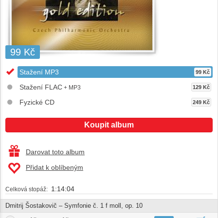
99 Kč
Stažení MP3
99 Kč
Stažení FLAC
+ MP3
129 Kč
Fyzické CD
249 Kč
Koupit album
Darovat toto album
Přidat k oblíbeným
1:14:04
Celková stopáž:
Dmitrij Šostakovič – Symfonie č. 1 f moll, op. 10