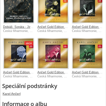
Dobiáš: Sonáta - Jirko: Koncert pro klavír a orchestr
Ančerl Gold Edition 11. Kabeláč: Mysterium času, Hamletovská improvizace - Hanuš: Koncertantní symfonie
Ančerl Gold Edition 2. Dvořák: Symfonie č. 9 Z Nového světa, V přírodě, Othello
Česká filharmonie, Karel Ančerl, Zdeněk Košler
Česká filharmonie, Karel Ančerl
Česká filharmonie, Karel Ančerl
akce
Ančerl Gold Edition 33. Mahler: Symfonie č. 9 D dur
Ančerl Gold Edition 19. Dvořák: Symfonie č. 6 D dur, Můj domov, Husitská, Karneval
Ančerl Gold Edition 23. Šostakovič: Symfonie č. 7 Leningradská
Česká filharmonie, Karel Ančerl
Česká filharmonie, Karel Ančerl
Česká filharmonie, Karel Ančerl
Speciální podstránky
Karel Ančerl
Informace o albu