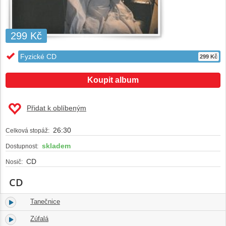
299 Kč
Fyzické CD
299 Kč
Koupit album
Přidat k oblíbeným
26:30
Celková stopáž:
skladem
Dostupnost:
CD
Nosič:
CD
Tanečnice
1.
00:32
Zúfalá
2.
02:35