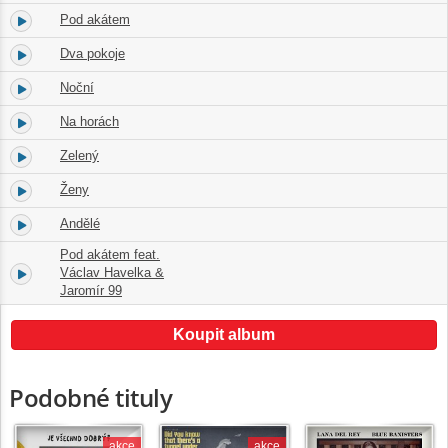
Pod akátem
3.
02:27
Dva pokoje
4.
02:22
Noční
5.
01:50
Na horách
6.
04:04
Zelený
7.
02:41
Ženy
8.
02:49
Andělé
9.
04:46
Pod akátem feat.
10.
Václav Havelka &
02:24
Jaromír 99
Koupit album
Podobné tituly
akce
akce