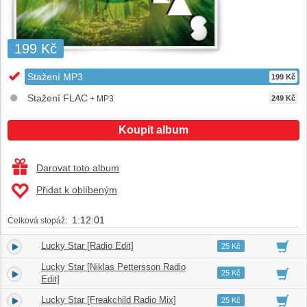
199 Kč
Stažení MP3
199 Kč
Stažení FLAC
+ MP3
249 Kč
Koupit album
Darovat toto album
Přidat k oblíbeným
1:12:01
Celková stopáž:
Lucky Star [Radio Edit]
1.
03:46
25 Kč
Lucky Star [Niklas Pettersson Radio
2.
03:45
25 Kč
Edit]
Lucky Star [Freakchild Radio Mix]
3.
03:41
25 Kč