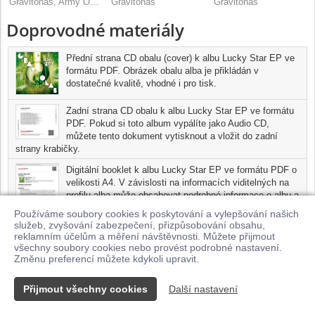
Gravitonas, Army Of Lovers
Gravitonas
Gravitonas
Doprovodné materiály
Přední strana CD obalu (cover) k albu Lucky Star EP ve
formátu PDF. Obrázek obalu alba je přikládán v
dostatečné kvalitě, vhodné i pro tisk.
Zadní strana CD obalu k albu Lucky Star EP ve formátu
PDF. Pokud si toto album vypálíte jako Audio CD,
můžete tento dokument vytisknout a vložit do zadní
strany krabičky.
Digitální booklet k albu Lucky Star EP ve formátu PDF o
velikosti A4. V závislosti na informacích viditelných na
profilu alba může obsahovat podrobné informace o albu a
jednotlivých skladbách, včetně seznamu participujících
Používáme soubory cookies k poskytování a vylepšování našich
umělců, přesného data a místa nahrání pro každou ze
služeb, zvyšování zabezpečení, přizpůsobování obsahu,
skladeb. Digitální booklet je tisknutelnou variantou profilu alba.
reklamním účelům a měření návštěvnosti. Můžete přijmout
všechny soubory cookies nebo provést podrobné nastavení.
Pro možnost stažení doprovodných materiálů je nutné mít zakoupenu
Změnu preferencí můžete kdykoli upravit.
minimálně jednu skladbu z tohoto alba.
Přijmout všechny cookies
Další nastavení
Kontakt
© 2026 Supraphonline.cz
|