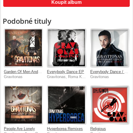
Koupit album
Podobné tituly
Garden Of Men And Machines
Everybody Dance EP
Everybody Dance / Religious U.S. Remix EP
Gravitonas
Gravitonas, Roma Kenga
Gravitonas
People Are Lonely
Hyperborea Remixes
Religious