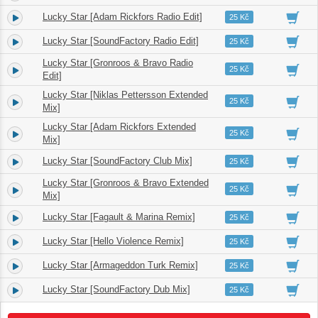
Lucky Star [Adam Rickfors Radio Edit]
4.
03:41
25 Kč
Lucky Star [SoundFactory Radio Edit]
5.
03:53
25 Kč
Lucky Star [Gronroos & Bravo Radio
6.
03:27
25 Kč
Edit]
Lucky Star [Niklas Pettersson Extended
7.
05:41
25 Kč
Mix]
Lucky Star [Adam Rickfors Extended
8.
07:03
25 Kč
Mix]
Lucky Star [SoundFactory Club Mix]
9.
07:44
25 Kč
Lucky Star [Gronroos & Bravo Extended
10.
06:02
25 Kč
Mix]
Lucky Star [Fagault & Marina Remix]
11.
06:40
25 Kč
Lucky Star [Hello Violence Remix]
12.
04:47
25 Kč
Lucky Star [Armageddon Turk Remix]
13.
04:14
25 Kč
Lucky Star [SoundFactory Dub Mix]
14.
07:37
25 Kč