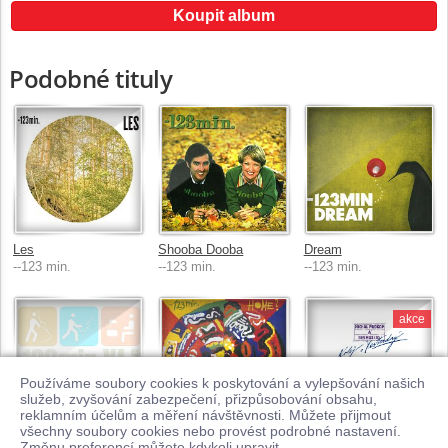
Koupit album
Podobné tituly
Les
Shooba Dooba
Dream
--123 min.
--123 min.
--123 min.
akce
Používáme soubory cookies k poskytování a vylepšování našich
služeb, zvyšování zabezpečení, přizpůsobování obsahu,
reklamním účelům a měření návštěvnosti. Můžete přijmout
všechny soubory cookies nebo provést podrobné nastavení.
XL live
Home?
Kolej Yesterday
Změnu preferencí můžete kdykoli upravit.