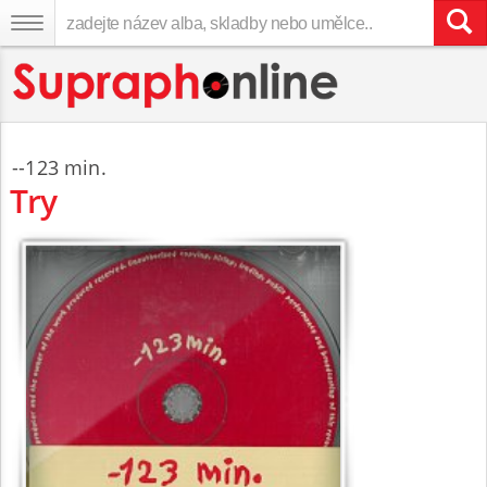
-
-123 min.
Try