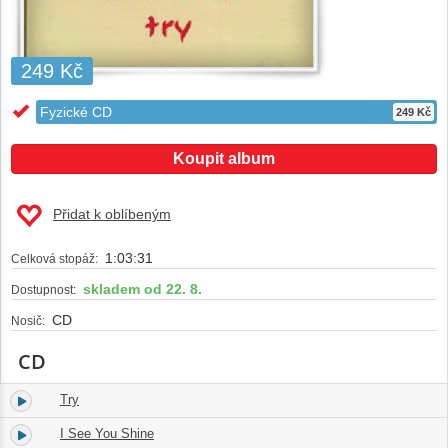
249 Kč
Fyzické CD
249 Kč
Koupit album
Přidat k oblíbeným
1:03:31
Celková stopáž:
skladem od 22. 8.
Dostupnost:
CD
Nosič:
CD
Try
1.
05:38
I See You Shine
2.
04:39