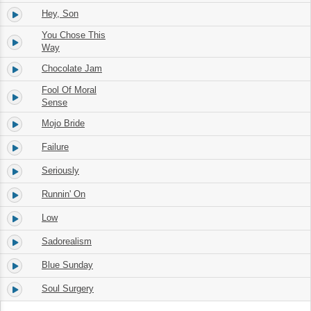
Hey, Son
3.
04:05
You Chose This
4.
04:35
Way
Chocolate Jam
5.
02:25
Fool Of Moral
6.
04:31
Sense
Mojo Bride
7.
03:19
Failure
8.
05:05
Seriously
9.
04:14
Runnin' On
10.
04:38
Low
11.
03:23
Sadorealism
12.
03:25
Blue Sunday
13.
04:08
Soul Surgery
14.
09:26