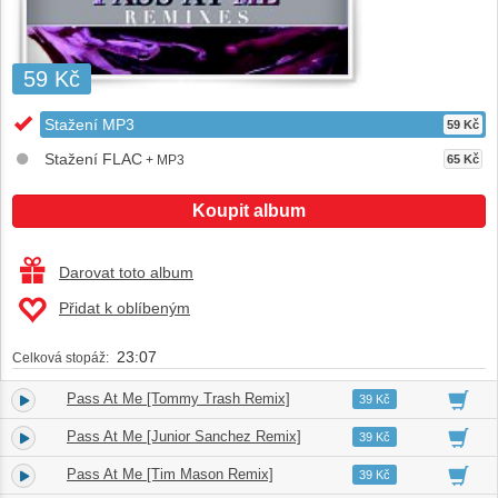
59 Kč
Stažení MP3
59 Kč
Stažení FLAC
+ MP3
65 Kč
Koupit album
Darovat toto album
Přidat k oblíbeným
23:07
Celková stopáž:
Pass At Me [Tommy Trash Remix]
1.
05:22
39 Kč
Pass At Me [Junior Sanchez Remix]
2.
07:02
39 Kč
Pass At Me [Tim Mason Remix]
3.
05:32
39 Kč