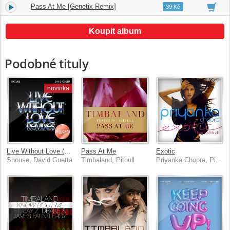
Pass At Me [Genetix Remix]
4.
05:11
39 Kč
Koupit album
Podobné tituly
novinka
Live Without Love (Klingande Remix)
Pass At Me
Exotic
Shouse, David Guetta
Timbaland, Pitbull
Priyanka Chopra, Pitbull