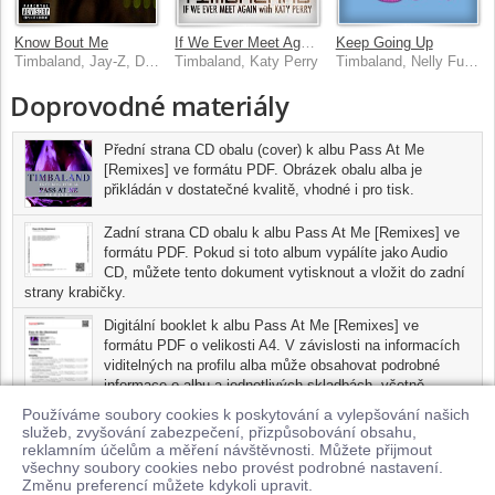
Know Bout Me
If We Ever Meet Again (Featuring Katy Perry) [UK Version]
Keep Going Up
Timbaland, Jay-Z, Drake, James Fauntleroy
Timbaland, Katy Perry
Timbaland, Nelly Furtado, Justin Timberlake
Doprovodné materiály
Přední strana CD obalu (cover) k albu Pass At Me
[Remixes] ve formátu PDF. Obrázek obalu alba je
přikládán v dostatečné kvalitě, vhodné i pro tisk.
Zadní strana CD obalu k albu Pass At Me [Remixes] ve
formátu PDF. Pokud si toto album vypálíte jako Audio
CD, můžete tento dokument vytisknout a vložit do zadní
strany krabičky.
Digitální booklet k albu Pass At Me [Remixes] ve
formátu PDF o velikosti A4. V závislosti na informacích
viditelných na profilu alba může obsahovat podrobné
informace o albu a jednotlivých skladbách, včetně
seznamu participujících umělců, přesného data a místa
Používáme soubory cookies k poskytování a vylepšování našich
nahrání pro každou ze skladeb. Digitální booklet je tisknutelnou
služeb, zvyšování zabezpečení, přizpůsobování obsahu,
variantou profilu alba.
reklamním účelům a měření návštěvnosti. Můžete přijmout
všechny soubory cookies nebo provést podrobné nastavení.
Pro možnost stažení doprovodných materiálů je nutné mít zakoupenu
Změnu preferencí můžete kdykoli upravit.