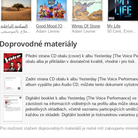
رحلة إلى السكينة الداخلية
Good Mood [Original Song From Paw Patrol: The Movie]
Wings Of Stone
My Life
الاسترخاء العلاج بالموسيقى
Adam Levine
Adam Levine
50 Cent, Eminem, Adam Levine
Doprovodné materiály
Přední strana CD obalu (cover) k albu Yesterday [The Voice 
obalu alba je přikládán v dostatečné kvalitě, vhodné i pro tisk.
Zadní strana CD obalu k albu Yesterday [The Voice Performanc
album vypálíte jako Audio CD, můžete tento dokument vytisknou
Digitální booklet k albu Yesterday [The Voice Performance] ve
závislosti na informacích viditelných na profilu alba může obs
jednotlivých skladbách, včetně seznamu participujících umělců
každou ze skladeb. Digitální booklet je tisknutelnou variantou pr
Pro možnost stažení doprovodných materiálů je nutné mít zakoupenu minimál