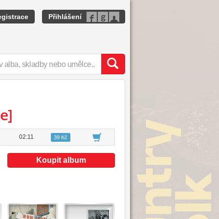
gistrace
Přihlášení
e]
02:11
39 Kč
Koupit album