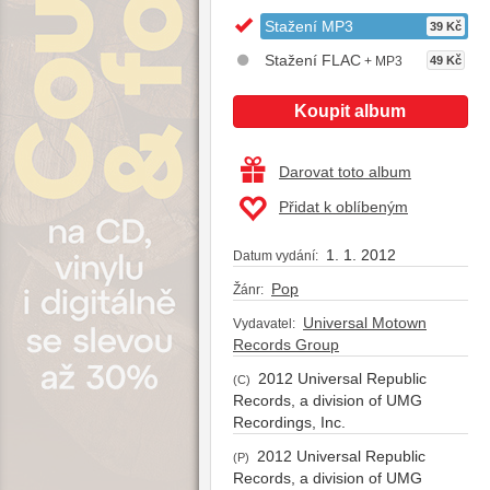
Stažení MP3
39 Kč
Stažení FLAC
+ MP3
49 Kč
Koupit album
Darovat toto album
Přidat k oblíbeným
1. 1. 2012
Datum vydání:
Pop
Žánr:
Universal Motown
Vydavatel:
Records Group
2012 Universal Republic
(C)
Records, a division of UMG
Recordings, Inc.
2012 Universal Republic
(P)
Records, a division of UMG