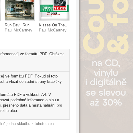
Run Devil Run
Kisses On The Bottom - Complete Kisses
Paul McCartney
Paul McCartney
Performance] ve formátu PDF. Obrázek
e] ve formátu PDF. Pokud si toto
t a vložit do zadní strany krabičky.
 formátu PDF o velikosti A4. V
ahovat podrobné informace o albu a
, přesného data a místa nahrání pro
ofilu alba.
ně jednu skladbu z tohoto alba.