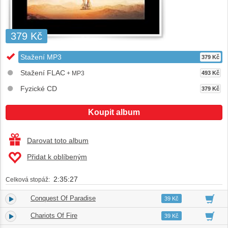
379 Kč
Stažení MP3
379 Kč
Stažení FLAC
+ MP3
493 Kč
Fyzické CD
379 Kč
Koupit album
Darovat toto album
Přidat k oblíbeným
2:35:27
Celková stopáž:
Conquest Of Paradise
1.
04:53
39 Kč
Chariots Of Fire
2.
03:29
39 Kč