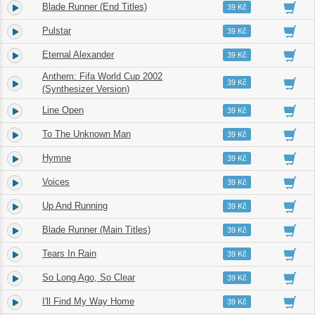
Blade Runner (End Titles)
3.
04:38
39 Kč
Pulstar
4.
05:45
39 Kč
Eternal Alexander
5.
04:35
39 Kč
Anthem: Fifa World Cup 2002
6.
02:56
39 Kč
(Synthesizer Version)
Line Open
7.
04:26
39 Kč
To The Unknown Man
8.
05:41
39 Kč
Hymne
9.
02:41
39 Kč
Voices
10.
06:58
39 Kč
Up And Running
11.
03:08
39 Kč
Blade Runner (Main Titles)
12.
05:32
39 Kč
Tears In Rain
13.
03:01
39 Kč
So Long Ago, So Clear
14.
05:01
39 Kč
I'll Find My Way Home
15.
04:29
39 Kč