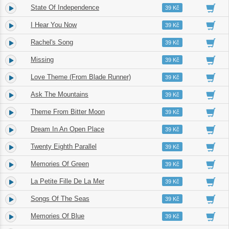
State Of Independence
16.
05:00
39 Kč
I Hear You Now
17.
05:13
39 Kč
Rachel's Song
18.
04:46
39 Kč
Missing
19.
03:55
39 Kč
Love Theme (From Blade Runner)
20.
04:53
39 Kč
Ask The Mountains
21.
07:53
39 Kč
Theme From Bitter Moon
22.
03:37
39 Kč
Dream In An Open Place
23.
05:50
39 Kč
Twenty Eighth Parallel
24.
05:10
39 Kč
Memories Of Green
25.
05:04
39 Kč
La Petite Fille De La Mer
26.
05:51
39 Kč
Songs Of The Seas
27.
05:55
39 Kč
Memories Of Blue
28.
05:28
39 Kč