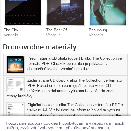
The City
The Best Of...
Beaubourg
Vangelis
Vangelis
Vangelis
Doprovodné materiály
Přední strana CD obalu (cover) k albu The Collection ve
formátu PDF. Obrázek obalu alba je přikládán v
dostatečné kvalitě, vhodné i pro tisk.
Zadní strana CD obalu k albu The Collection ve formátu
PDF. Pokud si toto album vypálíte jako Audio CD,
můžete tento dokument vytisknout a vložit do zadní
strany krabičky.
Digitální booklet k albu The Collection ve formátu PDF o
velikosti A4. V závislosti na informacích viditelných na
profilu alba může obsahovat podrobné informace o albu a
jednotlivých skladbách, včetně seznamu participujících
Používáme soubory cookies k poskytování a vylepšování našich
umělců, přesného data a místa nahrání pro každou ze
služeb, zvyšování zabezpečení, přizpůsobování obsahu,