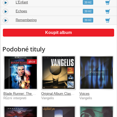
L'Enfant
29.
04:53
39 Kč
Echoes
30.
08:18
39 Kč
Remembering
31.
06:28
39 Kč
Koupit album
Podobné tituly
akce
Blade Runner: The Final Cut
Original Album Classics
Voices
Různí interpreti
Vangelis
Vangelis