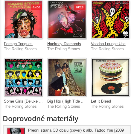
akce
akce
Foreign Tongues
Hackney Diamonds
Voodoo Lounge Uncut [Live]
The Rolling Stones
The Rolling Stones
The Rolling Stones
Some Girls [Deluxe Version]
Big Hits (High Tide And Green Grass) [US Version]
Let It Bleed
The Rolling Stones
The Rolling Stones
The Rolling Stones
Doprovodné materiály
Přední strana CD obalu (cover) k albu Tattoo You [2009