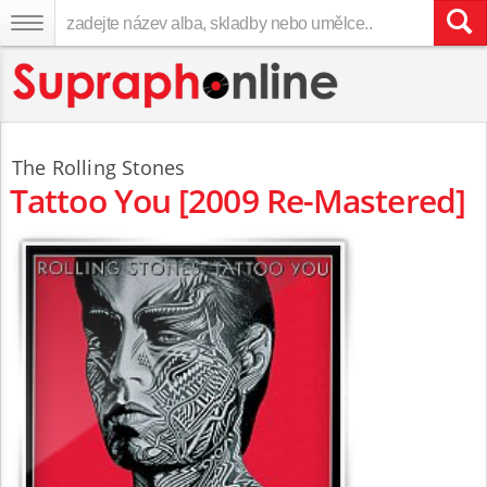
The Rolling Stones
Tattoo You [2009 Re-Mastered]