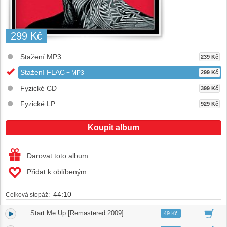
299 Kč
Stažení MP3
239 Kč
Stažení FLAC
+ MP3
299 Kč
Fyzické CD
399 Kč
Fyzické LP
929 Kč
Koupit album
Darovat toto album
Přidat k oblíbeným
44:10
Celková stopáž:
Start Me Up [Remastered 2009]
1.
03:31
49 Kč