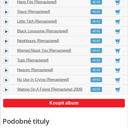
Hang Fire [Remastered]
2.
02:20
49 Kč
Slave [Remastered]
3.
06:34
49 Kč
Little T&A [Remastered]
4.
03:23
49 Kč
Black Limousine [Remastered]
5.
03:31
49 Kč
Neighbours [Remastered]
6.
03:30
49 Kč
Worried About You [Remastered]
7.
05:16
49 Kč
Tops [Remastered]
8.
03:45
49 Kč
Heaven [Remastered]
9.
04:21
49 Kč
No Use In Crying [Remastered]
10.
03:24
49 Kč
Waiting On A Friend [Remastered 2009]
11.
04:35
49 Kč
Koupit album
Podobné tituly