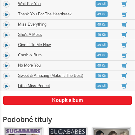
Wait For You
4.
03:59
49 Kč
Thank You For The Heartbreak
5.
03:44
49 Kč
Miss Everything
6.
03:40
49 Kč
She's A Mess
7.
03:27
49 Kč
Give It To Me Now
8.
03:01
49 Kč
Crash & Burn
9.
03:35
49 Kč
No More You
10.
04:17
49 Kč
Sweet & Amazing (Make It The Best)
11.
03:54
49 Kč
Little Miss Perfect
12.
03:55
49 Kč
Koupit album
Podobné tituly