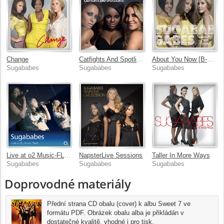
Change
Catfights And Spotlights [INTERNATIONAL]
About You Now [B-Side Bundle]
Sugababes
Sugababes
Sugababes
Live at o2 Music-FLash
NapsterLive Sessions
Taller In More Ways
Sugababes
Sugababes
Sugababes
Doprovodné materiály
Přední strana CD obalu (cover) k albu Sweet 7 ve
formátu PDF. Obrázek obalu alba je přikládán v
dostatečné kvalitě, vhodné i pro tisk.