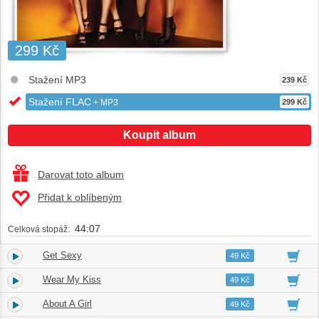
299 Kč
Stažení MP3
239 Kč
Stažení FLAC
+ MP3
299 Kč
Koupit album
Darovat toto album
Přidat k oblíbeným
44:07
Celková stopáž:
Get Sexy
1.
03:14
49 Kč
Wear My Kiss
2.
03:53
49 Kč
About A Girl
3.
03:28
49 Kč