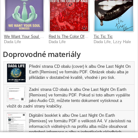
We Want Your Soul [Remixes]
Red Is The Color Of Rage
Tic Tic Tic
Dada Life
Dada Life
Dada Life, Lzzy Hale
Doprovodné materiály
Přední strana CD obalu (cover) k albu One Last Night On
Earth [Remixes] ve formátu PDF. Obrázek obalu alba je
přikládán v dostatečné kvalitě, vhodné i pro tisk.
Zadní strana CD obalu k albu One Last Night On Earth
[Remixes] ve formátu PDF. Pokud si toto album vypálíte
jako Audio CD, můžete tento dokument vytisknout a
vložit do zadní strany krabičky.
Digitální booklet k albu One Last Night On Earth
[Remixes] ve formátu PDF o velikosti A4. V závislosti na
informacích viditelných na profilu alba může obsahovat
podrobné informace o albu a jednotlivých skladbách,
včetně seznamu participujících umělců, přesného data a