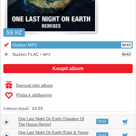
59 Kč
Stažení MP3
59 Kč
Stažení FLAC
+ MP3
69 Kč
Koupit album
Darovat toto album
Přidat k oblíbeným
14:03
Celková stopáž:
One Last Night On Earth [Speaker Of
1.
03:39
39 Kč
The House Remix]
One Last Night On Earth [East & Young
2.
03:22
39 Kč