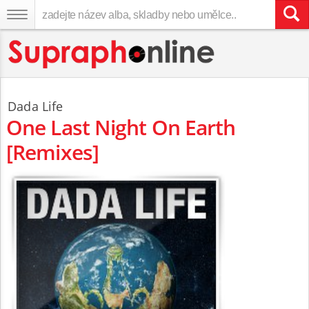
Dada Life
One Last Night On Earth
[Remixes]