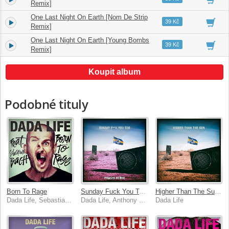
Remix]
One Last Night On Earth [Nom De Strip
3.
03:37
39 Kč
Remix]
One Last Night On Earth [Young Bombs
4.
03:25
39 Kč
Remix]
Koupit album
Podobné tituly
Born To Rage
Sunday Fuck You Too [Phasio Remix]
Higher Than The Sun [Remixes]
Dada Life, Sebastian Bach
Dada Life, Anthony Mills
Dada Life