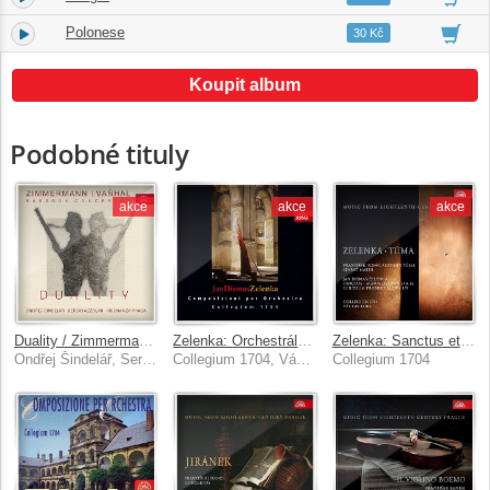
Polonese
21.
01:05
30 Kč
Koupit album
Podobné tituly
akce
akce
akce
Duality / Zimmermann, Vaňhal - Fagotové koncerty
Zelenka: Orchestrální skladby
Zelenka: Sanctus et Agnus Dei, ZWV 34 & 36, Tůma: Stabat Mater. Hudba Prahy 18. století
Ondřej Šindelář, Sergio Azzolini, Risonanza Praga
Collegium 1704, Václav Luks
Collegium 1704