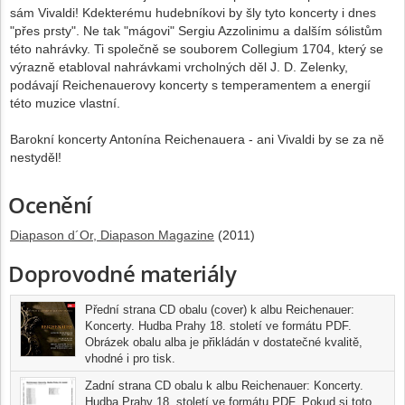
sám Vivaldi! Kdekterému hudebníkovi by šly tyto koncerty i dnes
"přes prsty". Ne tak "mágovi" Sergiu Azzolinimu a dalším sólistům
této nahrávky. Ti společně se souborem Collegium 1704, který se
výrazně etabloval nahrávkami vrcholných děl J. D. Zelenky,
podávají Reichenauerovy koncerty s temperamentem a energií
této muzice vlastní.
Barokní koncerty Antonína Reichenauera - ani Vivaldi by se za ně
nestyděl!
Ocenění
Diapason d´Or, Diapason Magazine
(2011)
Doprovodné materiály
Přední strana CD obalu (cover) k albu Reichenauer:
Koncerty. Hudba Prahy 18. století ve formátu PDF.
Obrázek obalu alba je přikládán v dostatečné kvalitě,
vhodné i pro tisk.
Zadní strana CD obalu k albu Reichenauer: Koncerty.
Hudba Prahy 18. století ve formátu PDF. Pokud si toto