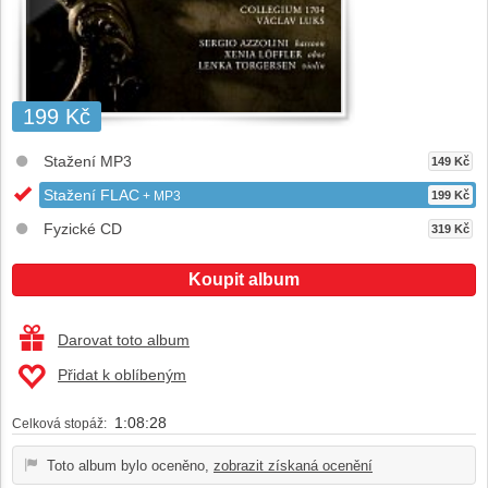
199 Kč
Stažení MP3
149 Kč
Stažení FLAC
+ MP3
199 Kč
Fyzické CD
319 Kč
Koupit album
Darovat toto album
Přidat k oblíbeným
1:08:28
Celková stopáž:
Toto album bylo oceněno,
zobrazit získaná ocenění