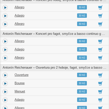
Allegro
10.
03:27
30 Kč
Adagio
11.
04:29
30 Kč
Allegro
12.
02:31
30 Kč
Antonín Reichenauer – Koncert pro fagot, smyčce a basso continuo g moll
Allegro
13.
03:40
30 Kč
Adagio
14.
03:35
30 Kč
Allegro
15.
03:16
30 Kč
Antonín Reichenauer – Ouvertura pro 2 hoboje, fagot, smyčce a basso continuo B dur
Ouverture
16.
06:05
30 Kč
Bouree
17.
01:28
30 Kč
Menuet
18.
01:30
30 Kč
Adagio
19.
02:48
30 Kč
Allegro
20.
01:44
30 Kč