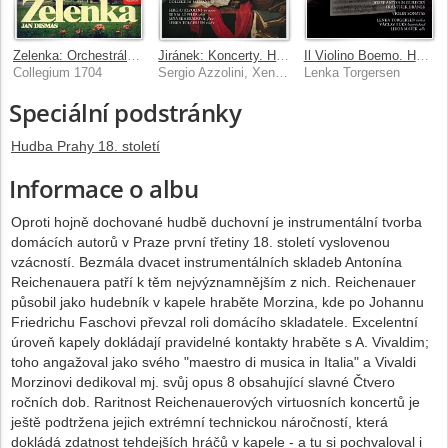
Zelenka: Orchestrální skladby
Jiránek: Koncerty. Hudba Prahy 18. století
Il Violino Boemo. Hudba Prahy 18. století
Collegium 1704
Sergio Azzolini, Xenia Löffler, Jana Semerádová, Lenka Torgersen, Collegium Marianum
Lenka Torgersen
Speciální podstránky
Hudba Prahy 18. století
Informace o albu
Oproti hojně dochované hudbě duchovní je instrumentální tvorba
domácích autorů v Praze první třetiny 18. století vyslovenou
vzácností. Bezmála dvacet instrumentálních skladeb Antonína
Reichenauera patří k těm nejvýznamnějším z nich. Reichenauer
působil jako hudebník v kapele hraběte Morzina, kde po Johannu
Friedrichu Faschovi převzal roli domácího skladatele. Excelentní
úroveň kapely dokládají pravidelné kontakty hraběte s A. Vivaldim;
toho angažoval jako svého "maestro di musica in Italia" a Vivaldi
Morzinovi dedikoval mj. svůj opus 8 obsahující slavné Čtvero
ročních dob. Raritnost Reichenauerových virtuosních koncertů je
ještě podtržena jejich extrémní technickou náročností, která
dokládá zdatnost tehdejších hráčů v kapele - a tu si pochvaloval i