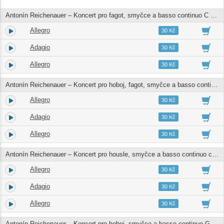
Antonín Reichenauer – Koncert pro fagot, smyčce a basso continuo C dur
Allegro
1.
04:17
30 Kč
Adagio
2.
04:09
30 Kč
Allegro
3.
03:19
30 Kč
Antonín Reichenauer – Koncert pro hoboj, fagot, smyčce a basso continuo B dur
Allegro
4.
04:15
30 Kč
Adagio
5.
04:49
30 Kč
Allegro
6.
03:27
30 Kč
Antonín Reichenauer – Koncert pro housle, smyčce a basso continuo c moll
Allegro
7.
03:48
30 Kč
Adagio
8.
01:56
30 Kč
Allegro
9.
02:50
30 Kč
Antonín Reichenauer – Koncert pro hoboj, smyčce a basso continuo G dur