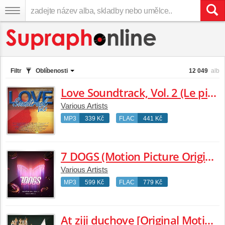
Filtr
Oblíbenosti
12 049
alb
Love Soundtrack, Vol. 2 (Le piu belle melodie da film)
Various Artists
MP3
339 Kč
FLAC
441 Kč
7 DOGS (Motion Picture Original Soundtrack)
Various Artists
MP3
599 Kč
FLAC
779 Kč
At ziji duchove [Original Motion Picture Soundtrack]