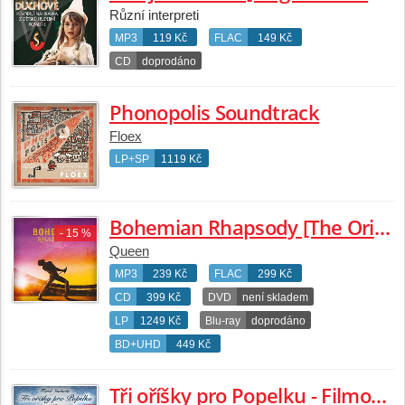
Různí interpreti
MP3
119 Kč
FLAC
149 Kč
CD
doprodáno
Phonopolis Soundtrack
Floex
LP+SP
1119 Kč
Bohemian Rhapsody [The Original Soundtrack]
- 15 %
Queen
MP3
239 Kč
FLAC
299 Kč
CD
399 Kč
DVD
není skladem
LP
1249 Kč
Blu-ray
doprodáno
BD+UHD
449 Kč
Tři oříšky pro Popelku - Filmová hudba - Komplet - Karel Svoboda