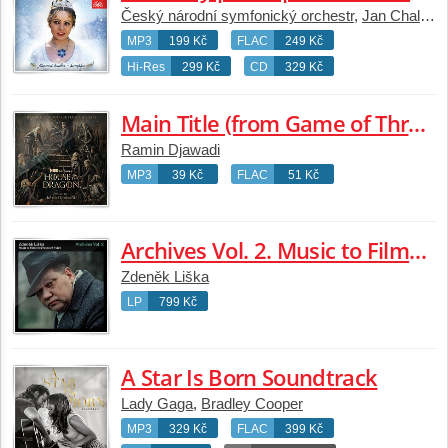
Český národní symfonický orchestr
,
Jan Chalupecký
MP3
199 Kč
FLAC
249 Kč
Hi-Res
299 Kč
CD
329 Kč
Main Title (from Game of Thrones) [from "House of the Dragon: Season 3"]
Ramin Djawadi
MP3
39 Kč
FLAC
51 Kč
Archives Vol. 2. Music to Films by František Vláčil
Zdeněk Liška
LP
799 Kč
A Star Is Born Soundtrack
Lady Gaga
,
Bradley Cooper
MP3
329 Kč
FLAC
399 Kč