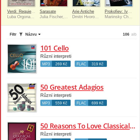
Verdi: Requiem/Quattro Pezzi Sacri
Sarasate
Arie Antiche
Prokofiev: Ivan the Terrible
Luba Orgonasova, Anne Sofie von Otter, Alastair Miles, Luca Canonici
Julia Fischer, Milana Chernyavska
Dmitri Hvorostovsky, Academy of St Martin in the Fields, Sir Neville Marriner
Mariinsky Chorus, Rotterdam Philharmonic Orchestra, Valery Gergiev
Filtr
Názvu
106
alb
101 Cello
Různí interpreti
MP3
269 Kč
FLAC
319 Kč
50 Greatest Adagios
Různí interpreti
MP3
559 Kč
FLAC
699 Kč
50 Reasons To Love Classical [Digital Only]
Různí interpreti