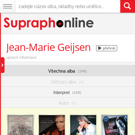
Jean-Marie Geijsen
přehrát
upravit informace
Všechna alba
(106)
Stěžejní alba
(0)
Interpret
(106)
Autor
(0)