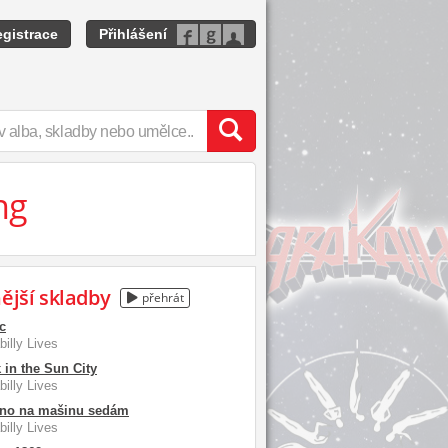
gistrace
Přihlášení
ng
ější skladby
přehrát
c
illy Lives
 in the Sun City
illy Lives
áno na mašinu sedám
illy Lives