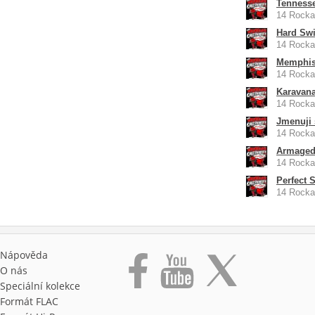
Tenness
14 Rockab
Hard Swi
14 Rockab
Memphis
14 Rockab
Karavan
14 Rockab
Jmenuji 
14 Rockab
Armage
14 Rockab
Perfect 
14 Rockab
Nápověda
O nás
Speciální kolekce
Formát FLAC