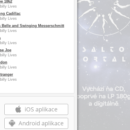
ee 1862
illy Lives
ng Cadillac
illy Lives
 Belle and Swinging Messerschmitt
illy Lives
a
illy Lives
se Joe
illy Lives
ddon
illy Lives
Stranger
illy Lives
iOS aplikace
Android aplikace