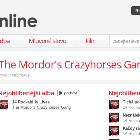
Re
udba
Mluvené slovo
Film
The Mordor's Crazyhorses Ga
upravit informace
Nejoblíbenější alba
Nejoblíben
přehrát
14 Rockabilly Lives
Tichá no
The Mordor's Crazyhorses Gang
14 Rockab
Neználek
14 Rockab
Každý r
14 Rockab