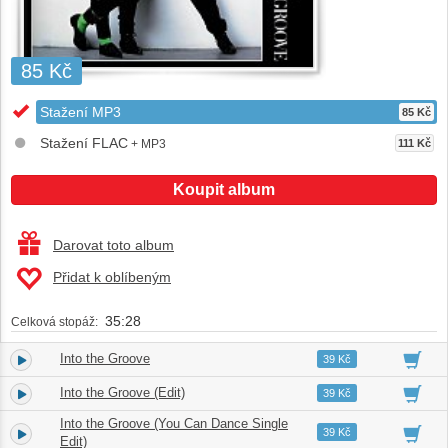
85 Kč
Stažení MP3
85 Kč
Stažení FLAC
+ MP3
111 Kč
Koupit album
Darovat toto album
Přidat k oblíbeným
35:28
Celková stopáž:
Into the Groove
1.
04:45
39 Kč
Into the Groove (Edit)
2.
05:38
39 Kč
Into the Groove (You Can Dance Single
3.
04:48
39 Kč
Edit)