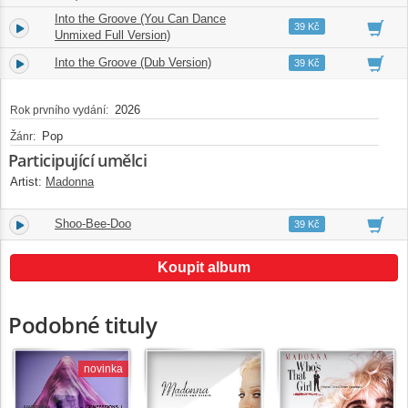
Into the Groove (You Can Dance
4.
08:37
39 Kč
Unmixed Full Version)
Into the Groove (Dub Version)
5.
06:23
39 Kč
2026
Rok prvního vydání:
Pop
Žánr:
Participující umělci
Artist:
Madonna
Shoo-Bee-Doo
6.
05:17
39 Kč
Koupit album
Podobné tituly
novinka