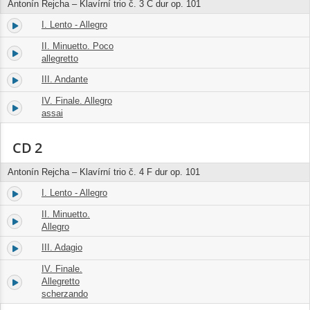
Antonín Rejcha – Klavírní trio č. 3 C dur op. 101
I. Lento - Allegro
9.
08:24
II. Minuetto. Poco
10.
05:11
allegretto
III. Andante
11.
06:00
IV. Finale. Allegro
12.
06:42
assai
CD 2
Antonín Rejcha – Klavírní trio č. 4 F dur op. 101
I. Lento - Allegro
1.
08:50
II. Minuetto.
2.
03:46
Allegro
III. Adagio
3.
06:16
IV. Finale.
4.
Allegretto
06:45
scherzando