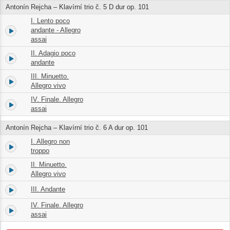
Antonín Rejcha – Klavírní trio č. 5 D dur op. 101
I. Lento poco
5.
andante - Allegro
11:15
assai
II. Adagio poco
6.
06:55
andante
III. Minuetto.
7.
04:55
Allegro vivo
IV. Finale. Allegro
8.
07:59
assai
Antonín Rejcha – Klavírní trio č. 6 A dur op. 101
I. Allegro non
9.
07:16
troppo
II. Minuetto.
10.
03:13
Allegro vivo
III. Andante
11.
05:11
IV. Finale. Allegro
12.
06:32
assai