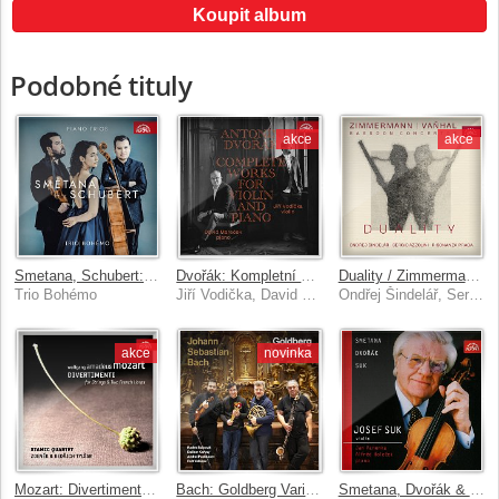
Koupit album
Podobné tituly
akce
akce
Smetana, Schubert: Klavírní tria
Dvořák: Kompletní dílo pro housle a klavír
Duality / Zimmermann, Vaňhal - Fagotové koncerty
Trio Bohémo
Jiří Vodička, David Mareček
Ondřej Šindelář, Sergio Azzolini, Risonanza Praga
akce
novinka
Mozart: Divertimenta pro smyčcové kvarteto a dva lesní rohy
Bach: Goldberg Variations
Smetana, Dvořák & Suk: Skladby pro housle a klavír