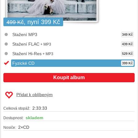
, nyní 399 Kč
499 Kč
Stažení MP3
349 Kč
Stažení FLAC
+ MP3
439 Kč
Stažení Hi-Res
+ MP3
529 Kč
Fyzické CD
399 Kč
Koupit album
Přidat k oblíbeným
2:33:33
Celková stopáž:
skladem
Dostupnost:
2×CD
Nosiče: