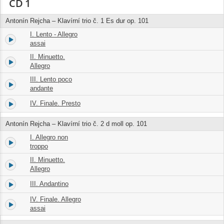
CD 1
Antonín Rejcha – Klavírní trio č. 1 Es dur op. 101
I. Lento - Allegro
1.
07:36
assai
II. Minuetto.
2.
04:38
Allegro
III. Lento poco
3.
04:49
andante
IV. Finale. Presto
4.
05:49
Antonín Rejcha – Klavírní trio č. 2 d moll op. 101
I. Allegro non
5.
06:57
troppo
II. Minuetto.
6.
06:38
Allegro
III. Andantino
7.
05:30
IV. Finale. Allegro
8.
06:26
assai