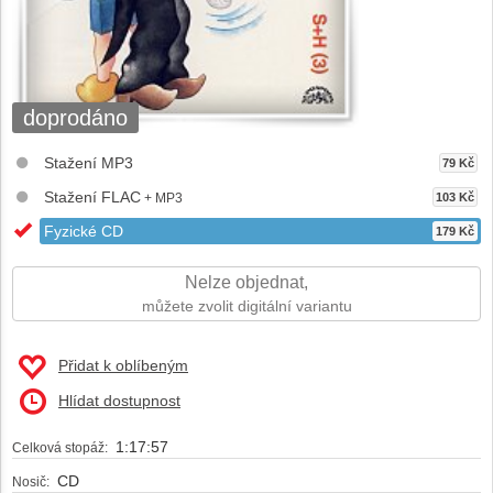
doprodáno
Stažení MP3
79 Kč
Stažení FLAC
+ MP3
103 Kč
Fyzické CD
179 Kč
Nelze objednat,
můžete zvolit digitální variantu
Přidat k oblíbeným
Hlídat dostupnost
1:17:57
Celková stopáž:
CD
Nosič: