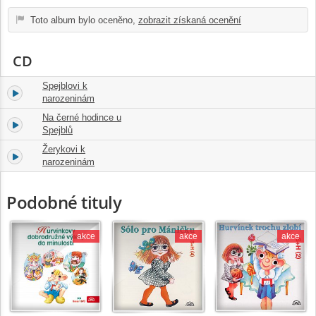
Toto album bylo oceněno,
zobrazit získaná ocenění
CD
Spejblovi k
1.
15:55
narozeninám
Na černé hodince u
2.
45:46
Spejblů
Žerykovi k
3.
16:16
narozeninám
Podobné tituly
akce
akce
akce